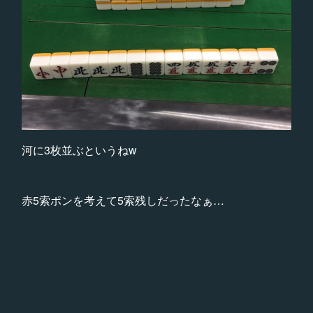
河に3枚並ぶというねw
赤5索ポンを考えて5索残しだったなぁ…