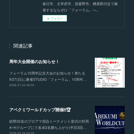
春日市、太宰府市、筑紫野市、糟屋郡付近で麻
雀するならぜひ「フォーラム」へ。
フォロー
関連記事
周年大会開催のお知らせ！
フォーラム10周年記念大会のお知らせ！来たる
9/27(日)に麻雀STUDIO「フォーラム」10周年…
2026.07.24 06:04
アベクミワールドカップ開催🀄🏆
総勢32名のプロアマ混合トーナメント形式の対局
A~Hグループにて各卓2名勝ち上がり(半荘3回…
2026.05.24 06:05