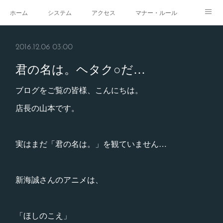
ホーム
システム
アクセス
マナー・ルール
スタジオ
求人
イベント
ギャラリー
2016.12.06 03:00
君の名は。ヘタク○だ…
ブログをご覧の皆様、こんにちは。
店長の山本です。
実はまだ「君の名は。」を観ていません…
新海誠さんのアニメは、
「ほしのこえ」