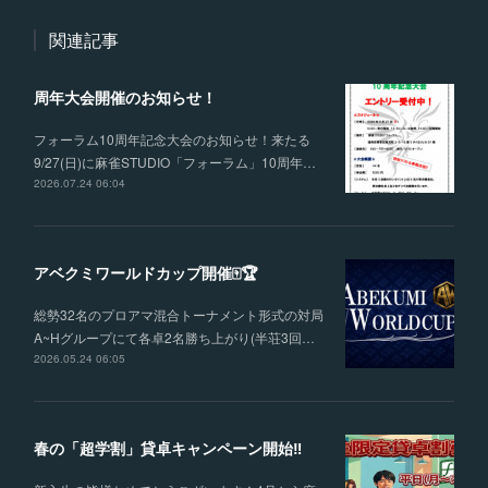
関連記事
周年大会開催のお知らせ！
フォーラム10周年記念大会のお知らせ！来たる
9/27(日)に麻雀STUDIO「フォーラム」10周年…
2026.07.24 06:04
アベクミワールドカップ開催🀄🏆
総勢32名のプロアマ混合トーナメント形式の対局
A~Hグループにて各卓2名勝ち上がり(半荘3回…
2026.05.24 06:05
春の「超学割」貸卓キャンペーン開始‼