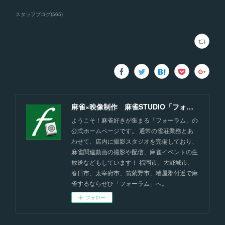
スタッフブログ
(
565
)
麻雀×映像制作 麻雀STUDIO「フォーラム」福岡
ようこそ！麻雀好きが集まる「フォーラム」の
公式ホームページです。 通常の雀荘業務とあ
わせて、店内に撮影スタジオを完備しており、
麻雀関連動画の撮影や配信、麻雀イベントの生
放送などもしています！ 福岡市、大野城市、
春日市、太宰府市、筑紫野市、糟屋郡付近で麻
雀するならぜひ「フォーラム」へ。
フォロー