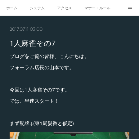
ホーム
システム
アクセス
マナー・ルール
スタジオ
求人
イベント
ギャラリー
2017.07.11 03:00
1人麻雀その7
ブログをご覧の皆様、こんにちは。
フォーラム店長の山本です。
今回は1人麻雀その7です。
では、早速スタート！
まず配牌↓(東1局親番と仮定)