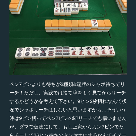
ペン7ピンよりも待ちが2種類&端牌のシャボ待ちでリ
ーチ！ただし、実践では捨て牌をよく見てからリーチ
するかどうかを考えて下さい。9ピン2枚切れなんて状
況でシャボリーチはしないと思いますから…そういう
時は9ピン切ってペン7ピンの即リーチでも構いません
が、ダマで仮聴にして、もし上家からカン7ピンでた
らチーして36ピン待ちのタンヤオにするなんてイメー