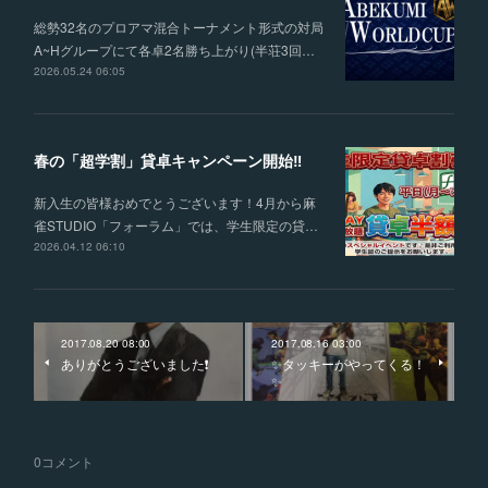
総勢32名のプロアマ混合トーナメント形式の対局
A~Hグループにて各卓2名勝ち上がり(半荘3回…
2026.05.24 06:05
春の「超学割」貸卓キャンペーン開始‼
新入生の皆様おめでとうございます！4月から麻
雀STUDIO「フォーラム」では、学生限定の貸…
2026.04.12 06:10
2017.08.20 08:00
2017.08.16 03:00
ありがとうございました❗️
✨タッキーがやってくる！
✨
0
コメント