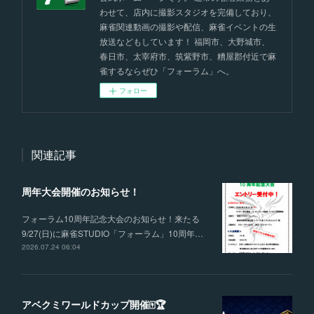
わせて、店内に撮影スタジオを完備しており、
麻雀関連動画の撮影や配信、麻雀イベントの生
放送などもしています！ 福岡市、大野城市、
春日市、太宰府市、筑紫野市、糟屋郡付近で麻
雀するならぜひ「フォーラム」へ。
フォロー
関連記事
周年大会開催のお知らせ！
フォーラム10周年記念大会のお知らせ！来たる
9/27(日)に麻雀STUDIO「フォーラム」10周年…
2026.07.24 06:04
アベクミワールドカップ開催🀄🏆