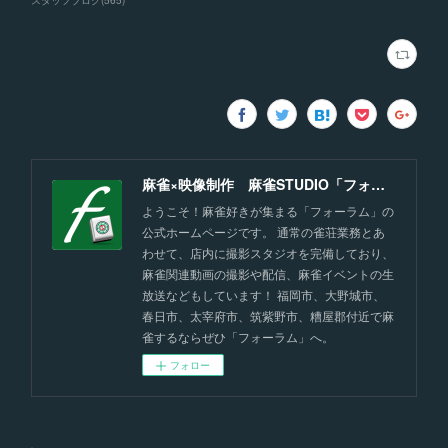
スタッフブログ
(
565
)
麻雀×映像制作 麻雀STUDIO「フォーラム」福岡
ようこそ！麻雀好きが集まる「フォーラム」の
公式ホームページです。 通常の雀荘業務とあ
わせて、店内に撮影スタジオを完備しており、
麻雀関連動画の撮影や配信、麻雀イベントの生
放送などもしています！ 福岡市、大野城市、
春日市、太宰府市、筑紫野市、糟屋郡付近で麻
雀するならぜひ「フォーラム」へ。
フォロー