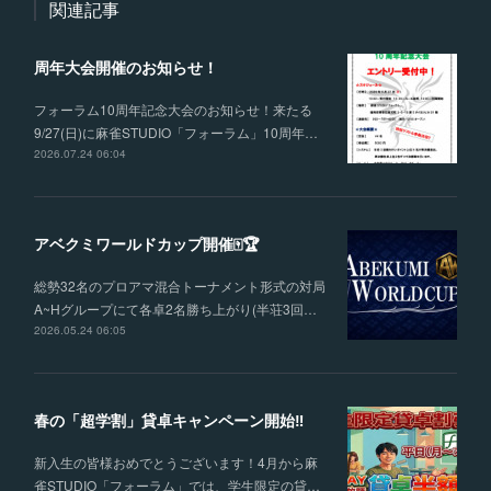
関連記事
周年大会開催のお知らせ！
フォーラム10周年記念大会のお知らせ！来たる
9/27(日)に麻雀STUDIO「フォーラム」10周年…
2026.07.24 06:04
アベクミワールドカップ開催🀄🏆
総勢32名のプロアマ混合トーナメント形式の対局
A~Hグループにて各卓2名勝ち上がり(半荘3回…
2026.05.24 06:05
春の「超学割」貸卓キャンペーン開始‼
新入生の皆様おめでとうございます！4月から麻
雀STUDIO「フォーラム」では、学生限定の貸…