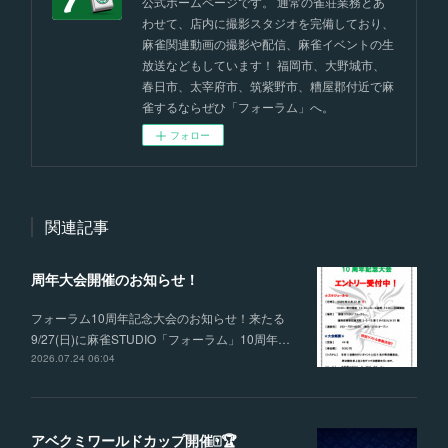
公式ホームページです。 通常の雀荘業務とあ
わせて、店内に撮影スタジオを完備しており、
麻雀関連動画の撮影や配信、麻雀イベントの生
放送などもしています！ 福岡市、大野城市、
春日市、太宰府市、筑紫野市、糟屋郡付近で麻
雀するならぜひ「フォーラム」へ。
フォロー
関連記事
周年大会開催のお知らせ！
フォーラム10周年記念大会のお知らせ！来たる
9/27(日)に麻雀STUDIO「フォーラム」10周年…
2026.07.24 06:04
アベクミワールドカップ開催🀄🏆