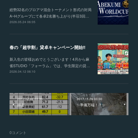
総勢32名のプロアマ混合トーナメント形式の対局
A~Hグループにて各卓2名勝ち上がり(半荘3回…
2026.05.24 06:05
春の「超学割」貸卓キャンペーン開始‼
新入生の皆様おめでとうございます！4月から麻
雀STUDIO「フォーラム」では、学生限定の貸…
2026.04.12 06:10
2017.12.02 03:00
2017.11.29 03:00
師走
✨準備万端！？✨
0
コメント