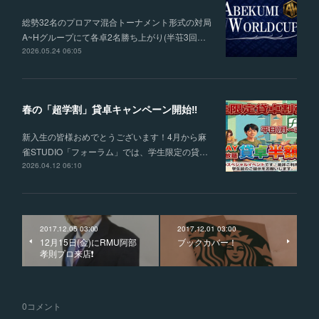
総勢32名のプロアマ混合トーナメント形式の対局
A~Hグループにて各卓2名勝ち上がり(半荘3回…
2026.05.24 06:05
春の「超学割」貸卓キャンペーン開始‼
新入生の皆様おめでとうございます！4月から麻
雀STUDIO「フォーラム」では、学生限定の貸…
2026.04.12 06:10
2017.12.05 03:00
2017.12.01 03:00
12月15日(金)にRMU阿部
ブックカバー！
孝則プロ来店❗️
0
コメント