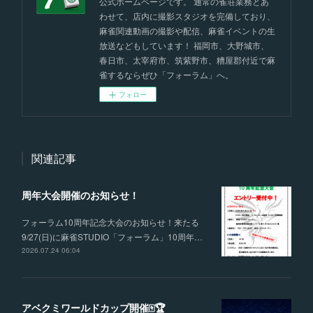
公式ホームページです。 通常の雀荘業務とあ
わせて、店内に撮影スタジオを完備しており、
麻雀関連動画の撮影や配信、麻雀イベントの生
放送などもしています！ 福岡市、大野城市、
春日市、太宰府市、筑紫野市、糟屋郡付近で麻
雀するならぜひ「フォーラム」へ。
フォロー
関連記事
周年大会開催のお知らせ！
フォーラム10周年記念大会のお知らせ！来たる
9/27(日)に麻雀STUDIO「フォーラム」10周年…
2026.07.24 06:04
アベクミワールドカップ開催🀄🏆