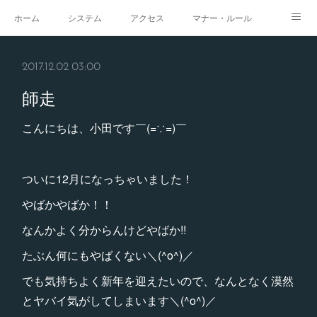
ホーム
システム
アクセス
マナー・ルール
スタジオ
求人
イベント
ギャラリー
2017.12.02 03:00
師走
こんにちは、小田です￣(=∵=)￣
ついに12月になっちゃいました！
やばかやばか！！
なんかよく分からんけどやばか!!
たぶん何にもやばくない＼(^o^)／
でも気持ちよく新年を迎えたいので、なんとなく漠然
とヤバイ気がしてしまいます＼(^o^)／