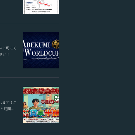
スト8)にて
ださい！
します！こ
す＊期間…