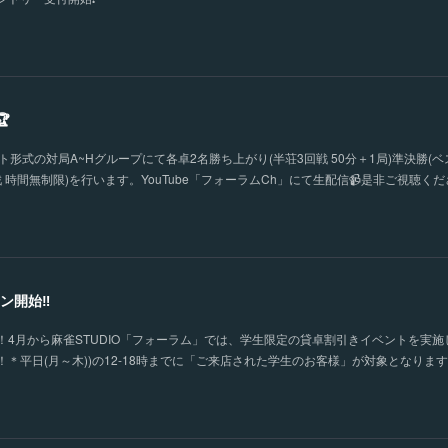

形式の対局A~Hグループにて各卓2名勝ち上がり(半荘3回戦 50分＋1局)準決勝(ベ
 時間無制限)を行います。YouTube「フォーラムCh」にて生配信📹是非ご視聴く
ン開始‼
4月から麻雀STUDIO「フォーラム」では、学生限定の貸卓割引きイベントを実施
＊平日(月～木))の12-18時までに「ご来店された学生のお客様」が対象となりま