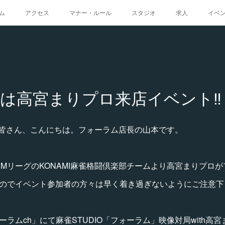
ム
アクセス
マナー・ルール
スタジオ
求人
イベ
は高宮まりプロ来店イベント‼️
皆さん、こんにちは。フォーラム店長の山本です。
)はMリーグのKONAMI麻雀格闘倶楽部チームより高宮まりプロ
すのでイベント参加者の方々は早く着き過ぎないようにご注意下
フォーラムch」にて麻雀STUDIO「フォーラム」映像対局with