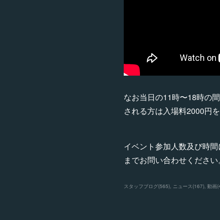
なお当日の11時〜18時
される方は入場料2000円
イベント参加人数及び時間
までお問い合わせください
スタッフブログ
(
565
)
ニュース
(
167
)
動画
(