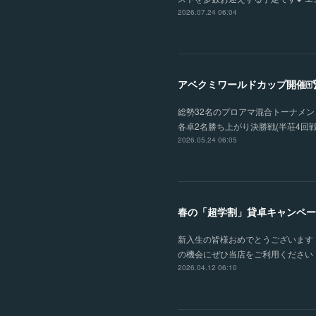
2026.07.24 06:04
アベクミワールドカップ開催🀄
総勢32名のプロアマ混合トーナメント
各卓2名勝ち上がり決勝戦(半荘4回戦
2026.05.24 06:05
春の「超学割」貸卓キャンペー
新入生の皆様おめでとうございます！
の機会にぜひ当店をご利用ください！
2026.04.12 06:10