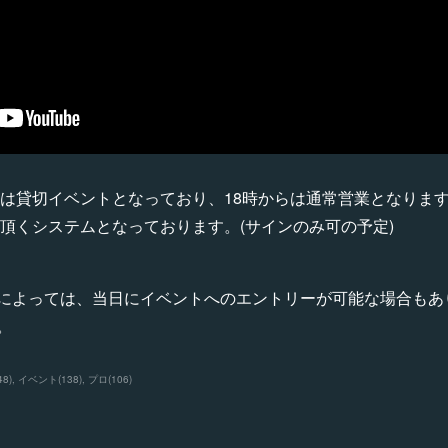
の間は貸切イベントとなっており、18時からは通常営業となりま
を頂くシステムとなっております。(サインのみ可の予定)
によっては、当日にイベントへのエントリーが可能な場合もあ
。
48
)
イベント
(
138
)
プロ
(
106
)