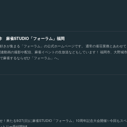
作 麻雀STUDIO「フォーラム」福岡
好きが集まる「フォーラム」の公式ホームページです。 通常の雀荘業務とあわせ
関連動画の撮影や配信、麻雀イベントの生放送などもしています！ 福岡市、大野城
で麻雀するならぜひ「フォーラム」へ。
！来たる9/27(日)に麻雀STUDIO「フォーラム」10周年記念大会開催✨今回もス
トリー受付開始❗️