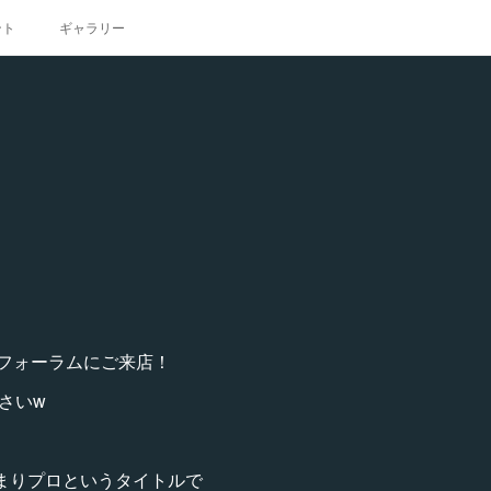
ント
ギャラリー
がフォーラムにご来店！
さいw
高宮まりプロというタイトルで