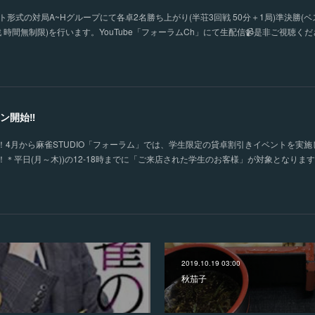
形式の対局A~Hグループにて各卓2名勝ち上がり(半荘3回戦 50分＋1局)準決勝(ベ
 時間無制限)を行います。YouTube「フォーラムCh」にて生配信📹是非ご視聴く
ン開始‼
4月から麻雀STUDIO「フォーラム」では、学生限定の貸卓割引きイベントを実施
＊平日(月～木))の12-18時までに「ご来店された学生のお客様」が対象となりま
2019.10.19 03:00
秋茄子