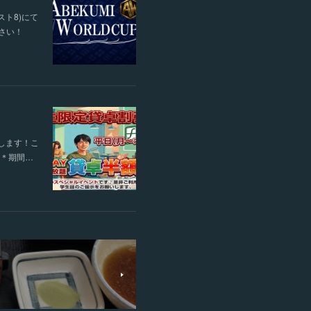
スト8)にて
ださい！
します！こ
す＊期間…