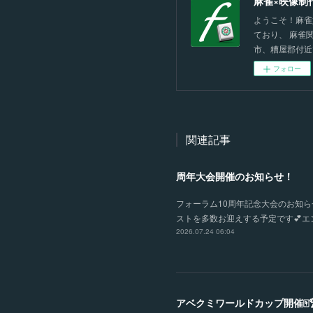
麻雀×映像制
ようこそ！麻雀
ており、 麻雀
市、糟屋郡付近
フォロー
関連記事
周年大会開催のお知らせ！
フォーラム10周年記念大会のお知らせ
ストを多数お迎えする予定です💕エン
2026.07.24 06:04
アベクミワールドカップ開催🀄