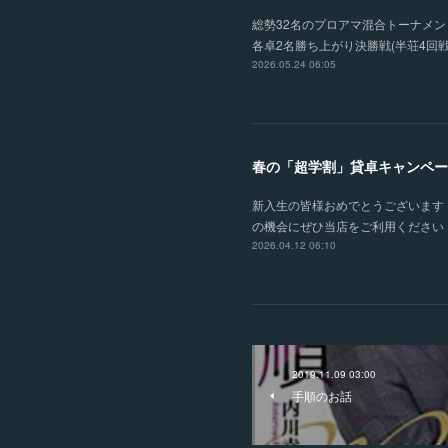
総勢32名のプロアマ混合トーナメント
各卓2名勝ち上がり決勝戦(半荘4回戦
2026.05.24 06:05
春の「超学割」貸卓キャンペー
新入生の皆様おめでとうございます！
の機会にぜひ当店をご利用ください！
2026.04.12 06:10
2019.11.09 03:00
手順のお話