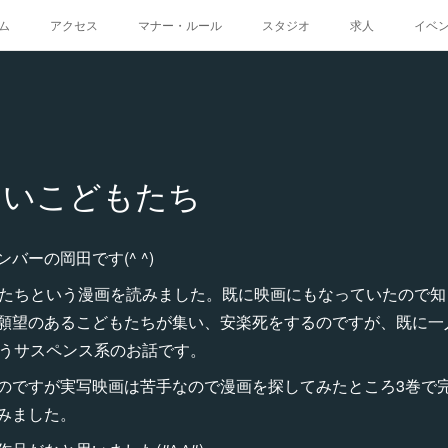
ム
アクセス
マナー・ルール
スタジオ
求人
イベ
たいこどもたち
ーの岡田です(^ ^)
もたちという漫画を読みました。既に映画にもなっていたので
願望のあるこどもたちが集い、安楽死をするのですが、既に一
いうサスペンス系のお話です。
のですが実写映画は苦手なので漫画を探してみたところ3巻で
みました。