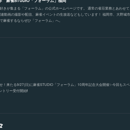
作 麻雀STUDIO「フォーラム」福岡
好きが集まる「フォーラム」の公式ホームページです。 通常の雀荘業務とあわせ
関連動画の撮影や配信、麻雀イベントの生放送などもしています！ 福岡市、大野城
で麻雀するならぜひ「フォーラム」へ。
！来たる9/27(日)に麻雀STUDIO「フォーラム」10周年記念大会開催✨今回もス
トリー受付開始❗️
