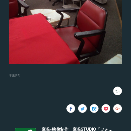
学生
(
13
)
麻雀×映像制作 麻雀STUDIO「フォーラム」福岡