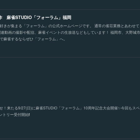
作 麻雀STUDIO「フォーラム」福岡
好きが集まる「フォーラム」の公式ホームページです。 通常の雀荘業務とあわせ
関連動画の撮影や配信、麻雀イベントの生放送などもしています！ 福岡市、大野城
で麻雀するならぜひ「フォーラム」へ。
！来たる9/27(日)に麻雀STUDIO「フォーラム」10周年記念大会開催✨今回もス
トリー受付開始❗️