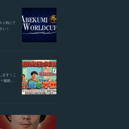
スト8)にて
ださい！
します！こ
す＊期間…