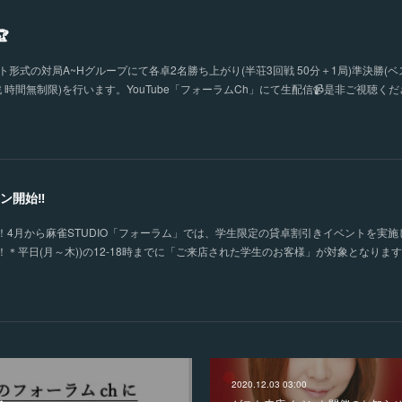

形式の対局A~Hグループにて各卓2名勝ち上がり(半荘3回戦 50分＋1局)準決勝(ベ
 時間無制限)を行います。YouTube「フォーラムCh」にて生配信📹是非ご視聴く
ン開始‼
4月から麻雀STUDIO「フォーラム」では、学生限定の貸卓割引きイベントを実施
＊平日(月～木))の12-18時までに「ご来店された学生のお客様」が対象となりま
2020.12.03 03:00