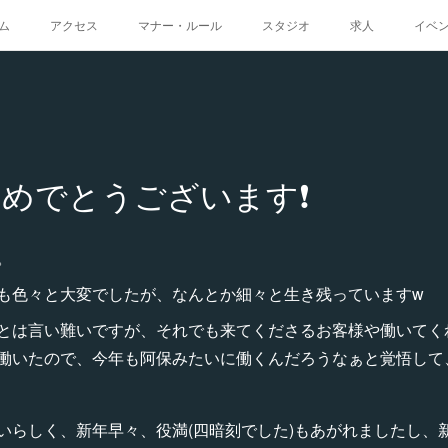
ム
アクセス
マナー・ルール
スタジオ
求人
イベ
めでとうございます❗️
。
も色々と大変でしたが、なんとか細々と生き残っていますw
とは言い難いですが、それでも来てくださるお客様や働いてく
働いたので、今年も阿保みたいに働くんだろうなぁと覚悟して
らしく、新年早々、役満(四暗刻でした)もあがれましたし、新年