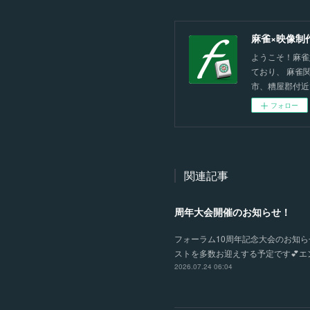
麻雀×映像制
ようこそ！麻雀
ており、 麻雀
市、糟屋郡付近
フォロー
関連記事
周年大会開催のお知らせ！
フォーラム10周年記念大会のお知らせ
ストを多数お迎えする予定です💕エン
2026.07.24 06:04