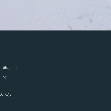
一番っ！！
ーで
ずうずの毎日。♡٩(๑❛ᴗ❛๑)۶