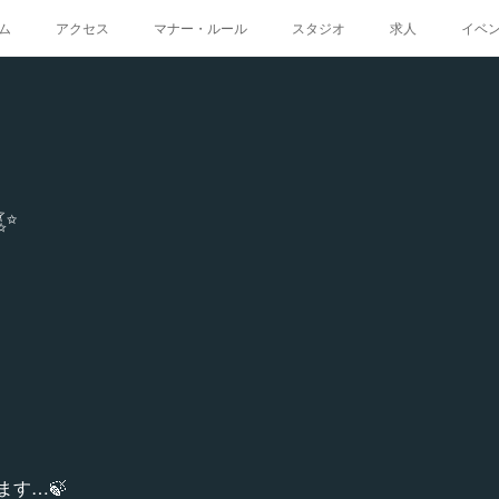
ム
アクセス
マナー・ルール
スタジオ
求人
イベ
✨
す…🍃