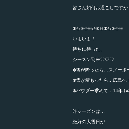
皆さん如何お過ごしですか
❄️⛄️❄️⛄️❄️⛄️❄️⛄️❄️⛄️❄️⛄️❄️
いよいよ！
待ちに待った、
シーズン到来♡♡♡
❄️雪が降ったら…スノーボ
❄️雪が積もったら…広島へ
❄️パウダー求めて…14年 (๑˃̵
昨シーズンは…
絶好の大雪日が