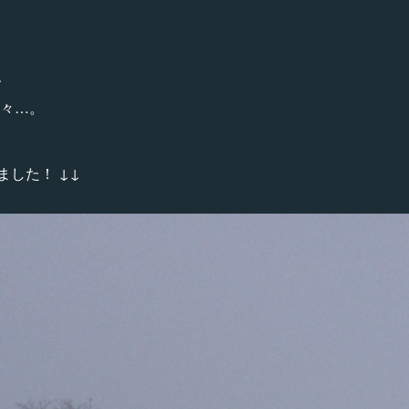
、
々…。
りました！ ↓↓