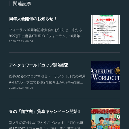
関連記事
周年大会開催のお知らせ！
フォーラム10周年記念大会のお知らせ！来たる
9/27(日)に麻雀STUDIO「フォーラム」10周年…
2026.07.24 06:04
アベクミワールドカップ開催🀄🏆
総勢32名のプロアマ混合トーナメント形式の対局
A~Hグループにて各卓2名勝ち上がり(半荘3回…
2026.05.24 06:05
春の「超学割」貸卓キャンペーン開始‼
新入生の皆様おめでとうございます！4月から麻
雀STUDIO「フォーラム」では、学生限定の貸…