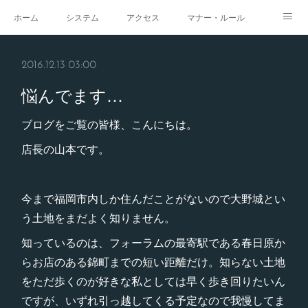
ホーム
システム
アクセス
マナー・ルール
スタジオ
求人
イベント
ギャラリー
2016.12.13 03:00
悩んでます…
ブログをご覧の皆様、こんにちは。
店長の山本です。
今まで福岡市内しか住んだことがないので大野城とい
う土地をまだよく知りません。
知っているのは、フォーラムの最寄駅である春日原か
らお店のある錦町までの短い距離だけ。知らない土地
をただ歩くのが好きな私としては早く歩き回りたいん
ですが、いずれ引っ越してくる予定なので我慢してま