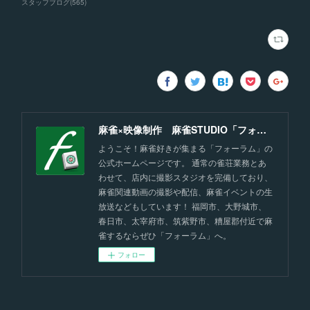
スタッフブログ
(
565
)
麻雀×映像制作 麻雀STUDIO「フォーラム」福岡
ようこそ！麻雀好きが集まる「フォーラム」の
公式ホームページです。 通常の雀荘業務とあ
わせて、店内に撮影スタジオを完備しており、
麻雀関連動画の撮影や配信、麻雀イベントの生
放送などもしています！ 福岡市、大野城市、
春日市、太宰府市、筑紫野市、糟屋郡付近で麻
雀するならぜひ「フォーラム」へ。
フォロー