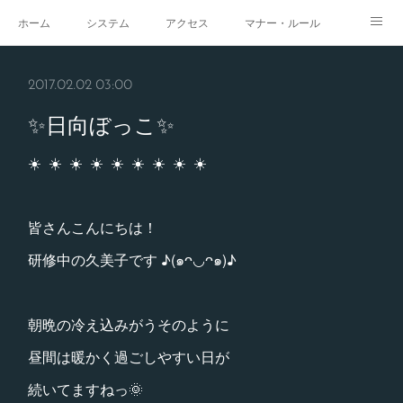
ホーム
システム
アクセス
マナー・ルール
スタジオ
求人
イベント
ギャラリー
2017.02.02 03:00
✨日向ぼっこ✨
☀️ ☀️ ☀️ ☀️ ☀️ ☀️ ☀️ ☀️ ☀️
皆さんこんにちは！
研修中の久美子です ♪(๑ᴖ◡ᴖ๑)♪
朝晩の冷え込みがうそのように
昼間は暖かく過ごしやすい日が
続いてますねっ🌞