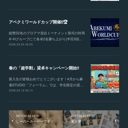
アベクミワールドカップ開催🀄🏆
総勢32名のプロアマ混合トーナメント形式の対局
A~Hグループにて各卓2名勝ち上がり(半荘3回…
2026.05.24 06:05
春の「超学割」貸卓キャンペーン開始‼
新入生の皆様おめでとうございます！4月から麻
雀STUDIO「フォーラム」では、学生限定の貸…
2026.04.12 06:10
2017.02.03 03:00
2017.02.01 03:00
しーのーみーやーです！
家と車