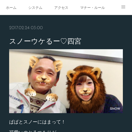
ホーム
システム
アクセス
マナー・ルール
スタジオ
求人
イベント
ギャラリー
2017.02.24 03:00
スノーウケるー♡四宮
ぱぱとスノーにはまって！