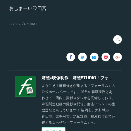
おしまーい♡四宮
スタッフブログ
(
565
)
麻雀×映像制作 麻雀STUDIO「フォーラム」福岡
ようこそ！麻雀好きが集まる「フォーラム」の
公式ホームページです。 通常の雀荘業務とあ
わせて、店内に撮影スタジオを完備しており、
麻雀関連動画の撮影や配信、麻雀イベントの生
放送などもしています！ 福岡市、大野城市、
春日市、太宰府市、筑紫野市、糟屋郡付近で麻
雀するならぜひ「フォーラム」へ。
フォロー