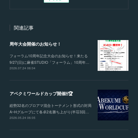
関連記事
周年大会開催のお知らせ！
フォーラム10周年記念大会のお知らせ！来たる
9/27(日)に麻雀STUDIO「フォーラム」10周年…
2026.07.24 06:04
アベクミワールドカップ開催🀄🏆
総勢32名のプロアマ混合トーナメント形式の対局
A~Hグループにて各卓2名勝ち上がり(半荘3回…
2026.05.24 06:05