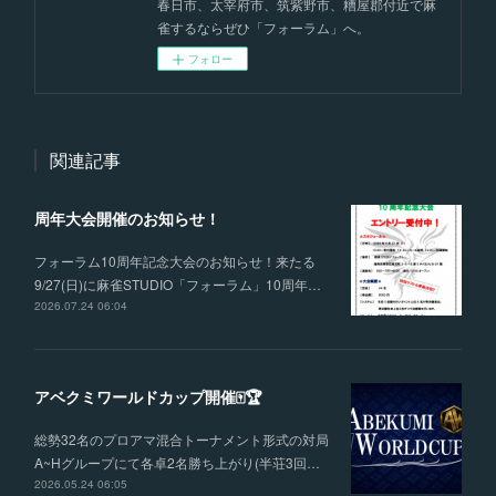
春日市、太宰府市、筑紫野市、糟屋郡付近で麻
雀するならぜひ「フォーラム」へ。
フォロー
関連記事
周年大会開催のお知らせ！
フォーラム10周年記念大会のお知らせ！来たる
9/27(日)に麻雀STUDIO「フォーラム」10周年…
2026.07.24 06:04
アベクミワールドカップ開催🀄🏆
総勢32名のプロアマ混合トーナメント形式の対局
A~Hグループにて各卓2名勝ち上がり(半荘3回…
2026.05.24 06:05