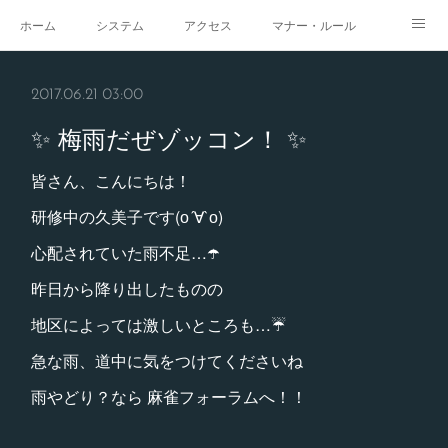
ホーム
システム
アクセス
マナー・ルール
スタジオ
求人
イベント
ギャラリー
2017.06.21 03:00
✨ 梅雨だぜゾッコン！ ✨
皆さん、こんにちは！
研修中の久美子です(о´∀`о)
心配されていた雨不足…☂️
昨日から降り出したものの
地区によっては激しいところも…☔️
急な雨、道中に気をつけてくださいね
雨やどり？なら 麻雀フォーラムへ！！