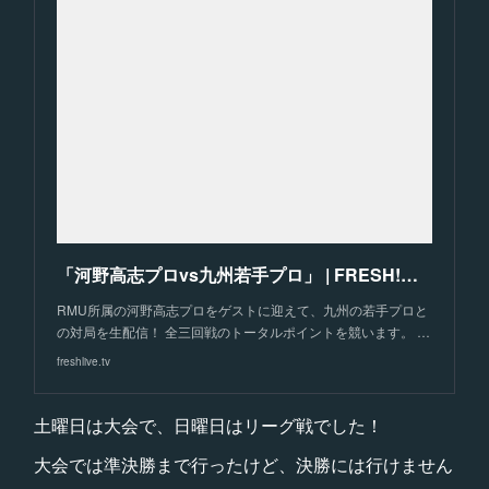
「河野高志プロvs九州若手プロ」 | FRESH!（フレッシュ） - 生放送がログイン不要・高画質で見放題
RMU所属の河野高志プロをゲストに迎えて、九州の若手プロと
の対局を生配信！ 全三回戦のトータルポイントを競います。 …
freshlive.tv
土曜日は大会で、日曜日はリーグ戦でした！
大会では準決勝まで行ったけど、決勝には行けません