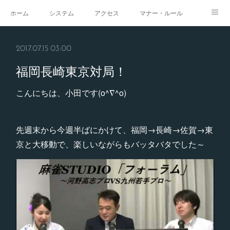
ホーム
システム
アクセス
マナー・ルール
スタジオ
求人
イベント
ギャラリー
2017.07.15 03:00
福岡長崎東京対局！
こんにちは、小田です(o^∇^o)
先週末から今週半ばにかけて、福岡→長崎→佐賀→東
京と大移動で、楽しいながらもバッタバタでした～