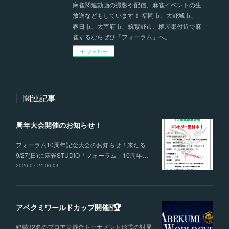
麻雀関連動画の撮影や配信、麻雀イベントの生
放送などもしています！ 福岡市、大野城市、
春日市、太宰府市、筑紫野市、糟屋郡付近で麻
雀するならぜひ「フォーラム」へ。
フォロー
関連記事
周年大会開催のお知らせ！
フォーラム10周年記念大会のお知らせ！来たる
9/27(日)に麻雀STUDIO「フォーラム」10周年…
2026.07.24 06:04
アベクミワールドカップ開催🀄🏆
総勢32名のプロアマ混合トーナメント形式の対局