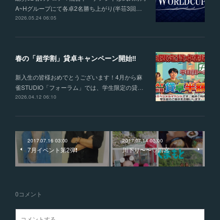
A~Hグループにて各卓2名勝ち上がり(半荘3回…
2026.05.24 06:05
春の「超学割」貸卓キャンペーン開始‼
新入生の皆様おめでとうございます！4月から麻
雀STUDIO「フォーラム」では、学生限定の貸…
2026.04.12 06:10
2017.07.16 03:00
2017.07.14 03:00
7月イベント第2弾❗️
川下り〜〜♡四宮
0
コメント