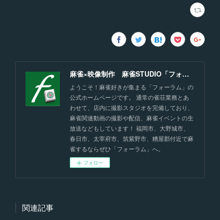
麻雀×映像制作 麻雀STUDIO「フォーラム」福岡
ようこそ！麻雀好きが集まる「フォーラム」の
公式ホームページです。 通常の雀荘業務とあ
わせて、店内に撮影スタジオを完備しており、
麻雀関連動画の撮影や配信、麻雀イベントの生
放送などもしています！ 福岡市、大野城市、
春日市、太宰府市、筑紫野市、糟屋郡付近で麻
雀するならぜひ「フォーラム」へ。
フォロー
関連記事