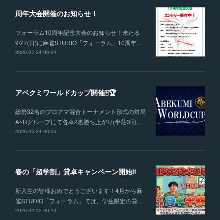
周年大会開催のお知らせ！
フォーラム10周年記念大会のお知らせ！来たる
9/27(日)に麻雀STUDIO「フォーラム」10周年…
2026.07.24 06:04
アベクミワールドカップ開催🀄🏆
総勢32名のプロアマ混合トーナメント形式の対局
A~Hグループにて各卓2名勝ち上がり(半荘3回…
2026.05.24 06:05
春の「超学割」貸卓キャンペーン開始‼
新入生の皆様おめでとうございます！4月から麻
雀STUDIO「フォーラム」では、学生限定の貸…
2026.04.12 06:10