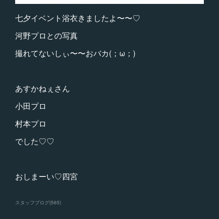
七夕イベント浴衣きましたよ〜〜♡
河野プロとの写真
撮れてないしぃ〜〜おバカ(；ω；)
あすかねぇさん
小田プロ
村本プロ
でした♡♡
おしまーい♡四宮
スタッフブログ
(
565
)