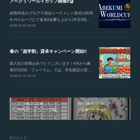
アベクミワールドカップ開催🀄🏆
総勢32名のプロアマ混合トーナメント形式の対局
A~Hグループにて各卓2名勝ち上がり(半荘3回…
2026.05.24 06:05
春の「超学割」貸卓キャンペーン開始‼
新入生の皆様おめでとうございます！4月から麻
雀STUDIO「フォーラム」では、学生限定の貸…
2026.04.12 06:10
2017.08.05 03:00
2017.08.02 03:00
RMUセットとリーグ戦
✨言葉のちから✨
0
コメント