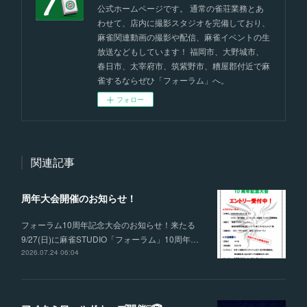
公式ホームページです。 通常の雀荘業務とあ
わせて、店内に撮影スタジオを完備しており、
麻雀関連動画の撮影や配信、麻雀イベントの生
放送などもしています！ 福岡市、大野城市、
春日市、太宰府市、筑紫野市、糟屋郡付近で麻
雀するならぜひ「フォーラム」へ。
フォロー
関連記事
周年大会開催のお知らせ！
フォーラム10周年記念大会のお知らせ！来たる
9/27(日)に麻雀STUDIO「フォーラム」10周年…
2026.07.24 06:04