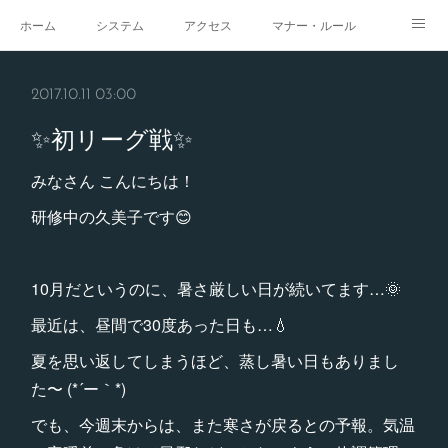
ホーム
システム
アクセス
マナー・ルール
スタジオ
求人
イベント
ギャラリー
2017.10.11 03:00
✨初リーグ戦✨
みなさん こんにちは！
研修中の久美子です😊
10月だというのに、暑さ厳しい日が続いてます…🌞
最近は、昼間で30度あった日も…💧
夏を思い返してしまうほど、蒸し暑い日もありまし
た〜 (*´ー｀*)
でも、今週末からは、また寒さが戻るとの予報。気温