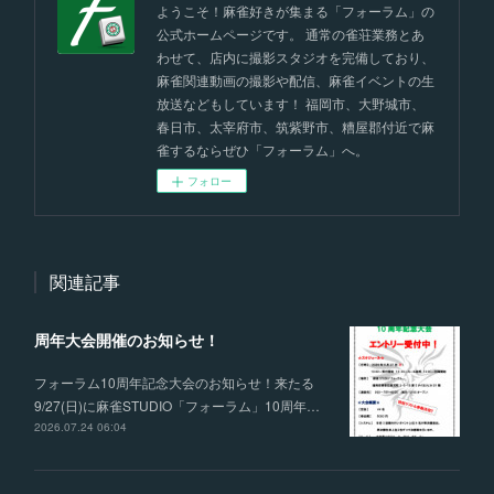
ようこそ！麻雀好きが集まる「フォーラム」の
公式ホームページです。 通常の雀荘業務とあ
わせて、店内に撮影スタジオを完備しており、
麻雀関連動画の撮影や配信、麻雀イベントの生
放送などもしています！ 福岡市、大野城市、
春日市、太宰府市、筑紫野市、糟屋郡付近で麻
雀するならぜひ「フォーラム」へ。
フォロー
関連記事
周年大会開催のお知らせ！
フォーラム10周年記念大会のお知らせ！来たる
9/27(日)に麻雀STUDIO「フォーラム」10周年…
2026.07.24 06:04