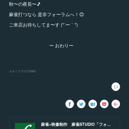
秋〜の夜長〜🎵
麻雀打つなら 是非フォーラムへ！😊
ご来店お待ちしてま〜す (*´ー｀*)
ー おわりー
スタッフブログ
(
565
)
麻雀×映像制作 麻雀STUDIO「フォーラム」福岡