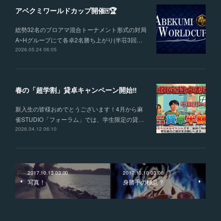
アベクミワールドカップ開催🀄🏆
総勢32名のプロアマ混合トーナメント形式の対局
A~Hグループにて各卓2名勝ち上がり(半荘3回…
2026.05.24 06:05
春の「超学割」貸卓キャンペーン開始‼
新入生の皆様おめでとうございます！4月から麻
雀STUDIO「フォーラム」では、学生限定の貸…
2026.04.12 06:10
2017.10.13 03:00
2017.10.10 03:00
写真！
身勝手の極意？