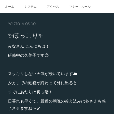
ホーム
システム
アクセス
マナー・ルール
スタジオ
求人
イベント
ギャラリー
2017.10.18 03:00
✨ほっこり✨
みなさん こんにちは！
研修中の久美子です😊
スッキリしない天気が続いています☁︎
夕方までの勤務が終わって外に出ると
すでにあたりは真っ暗！
日暮れも早くて、最近の朝晩の冷え込みは冬さえも感
じさせますね〜🍃