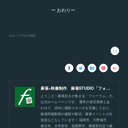
ー おわりー
スタッフブログ
(
565
)
麻雀×映像制作 麻雀STUDIO「フォーラム」福岡
ようこそ！麻雀好きが集まる「フォーラム」の
公式ホームページです。 通常の雀荘業務とあ
わせて、店内に撮影スタジオを完備しており、
麻雀関連動画の撮影や配信、麻雀イベントの生
放送などもしています！ 福岡市、大野城市、
春日市、太宰府市、筑紫野市、糟屋郡付近で麻