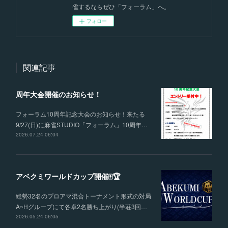
雀するならぜひ「フォーラム」へ。
フォロー
関連記事
周年大会開催のお知らせ！
フォーラム10周年記念大会のお知らせ！来たる
9/27(日)に麻雀STUDIO「フォーラム」10周年…
2026.07.24 06:04
アベクミワールドカップ開催🀄🏆
総勢32名のプロアマ混合トーナメント形式の対局
A~Hグループにて各卓2名勝ち上がり(半荘3回…
2026.05.24 06:05