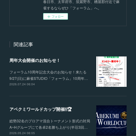
春日市、太宰府市、筑紫野市、糟屋郡付近で麻
雀するならぜひ「フォーラム」へ。
フォロー
関連記事
周年大会開催のお知らせ！
フォーラム10周年記念大会のお知らせ！来たる
9/27(日)に麻雀STUDIO「フォーラム」10周年…
2026.07.24 06:04
アベクミワールドカップ開催🀄🏆
総勢32名のプロアマ混合トーナメント形式の対局
A~Hグループにて各卓2名勝ち上がり(半荘3回…
2026.05.24 06:05