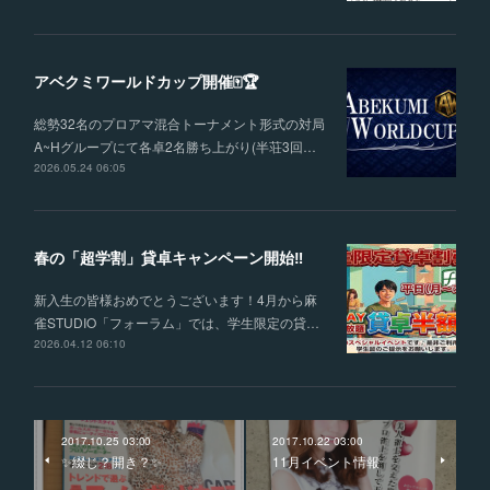
アベクミワールドカップ開催🀄🏆
総勢32名のプロアマ混合トーナメント形式の対局
A~Hグループにて各卓2名勝ち上がり(半荘3回…
2026.05.24 06:05
春の「超学割」貸卓キャンペーン開始‼
新入生の皆様おめでとうございます！4月から麻
雀STUDIO「フォーラム」では、学生限定の貸…
2026.04.12 06:10
2017.10.25 03:00
2017.10.22 03:00
✨綴じ？開き？✨
11月イベント情報