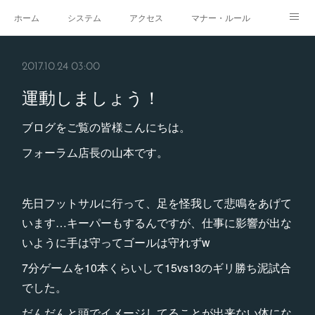
ホーム
システム
アクセス
マナー・ルール
スタジオ
求人
イベント
ギャラリー
2017.10.24 03:00
運動しましょう！
ブログをご覧の皆様こんにちは。
フォーラム店長の山本です。
先日フットサルに行って、足を怪我して悲鳴をあげて
います…キーパーもするんですが、仕事に影響が出な
いように手は守ってゴールは守れずw
7分ゲームを10本くらいして15vs13のギリ勝ち泥試合
でした。
だんだんと頭でイメージしてることが出来ない体にな