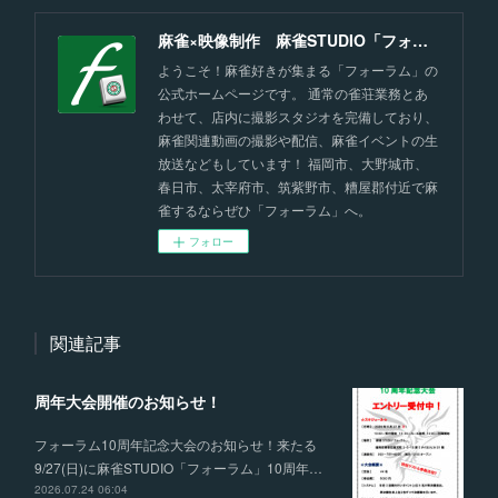
麻雀×映像制作 麻雀STUDIO「フォーラム」福岡
ようこそ！麻雀好きが集まる「フォーラム」の
公式ホームページです。 通常の雀荘業務とあ
わせて、店内に撮影スタジオを完備しており、
麻雀関連動画の撮影や配信、麻雀イベントの生
放送などもしています！ 福岡市、大野城市、
春日市、太宰府市、筑紫野市、糟屋郡付近で麻
雀するならぜひ「フォーラム」へ。
フォロー
関連記事
周年大会開催のお知らせ！
フォーラム10周年記念大会のお知らせ！来たる
9/27(日)に麻雀STUDIO「フォーラム」10周年…
2026.07.24 06:04