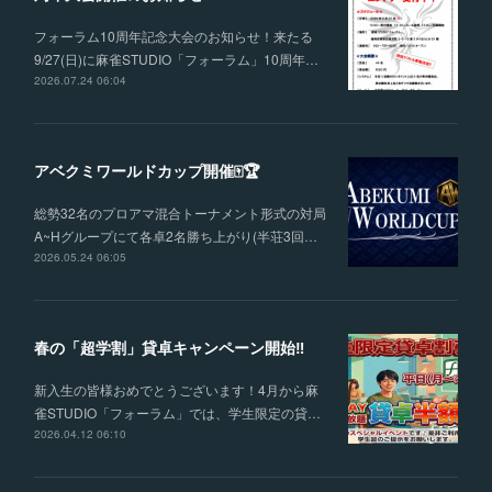
フォーラム10周年記念大会のお知らせ！来たる
9/27(日)に麻雀STUDIO「フォーラム」10周年…
2026.07.24 06:04
アベクミワールドカップ開催🀄🏆
総勢32名のプロアマ混合トーナメント形式の対局
A~Hグループにて各卓2名勝ち上がり(半荘3回…
2026.05.24 06:05
春の「超学割」貸卓キャンペーン開始‼
新入生の皆様おめでとうございます！4月から麻
雀STUDIO「フォーラム」では、学生限定の貸…
2026.04.12 06:10