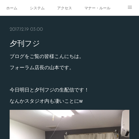
ホーム
システム
アクセス
マナー・ルール
スタジオ
求人
イベント
ギャラリー
2017.12.19 03:00
夕刊フジ
ブログをご覧の皆様こんにちは。
フォーラム店長の山本です。
今日明日と夕刊フジの生配信です！
なんかスタジオ内も凄いことにw