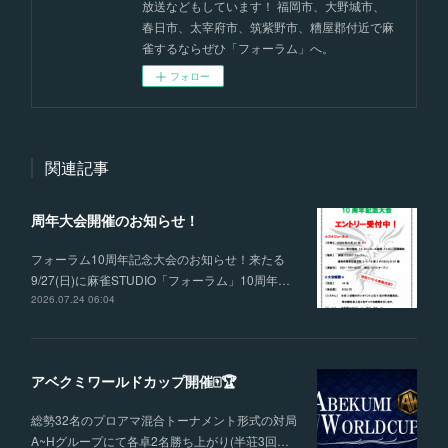
放送などもしています！ 福岡市、大野城市、
春日市、太宰府市、筑紫野市、糟屋郡付近で麻
雀するならぜひ「フォーラム」へ。
フォロー
関連記事
周年大会開催のお知らせ！
フォーラム10周年記念大会のお知らせ！来たる
9/27(日)に麻雀STUDIO「フォーラム」10周年…
2026.07.24 06:04
アベクミワールドカップ開催🀄🏆
総勢32名のプロアマ混合トーナメント形式の対局
A~Hグループにて各卓2名勝ち上がり(半荘3回…