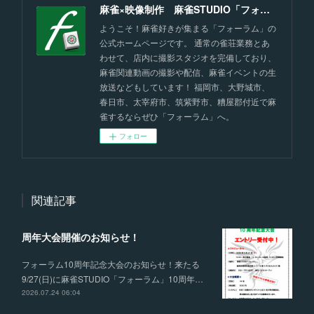
麻雀×映像制作 麻雀STUDIO「フォーラム」福岡
ようこそ！麻雀好きが集まる「フォーラム」の
公式ホームページです。 通常の雀荘業務とあ
わせて、店内に撮影スタジオを完備しており、
麻雀関連動画の撮影や配信、麻雀イベントの生
放送などもしています！ 福岡市、大野城市、
春日市、太宰府市、筑紫野市、糟屋郡付近で麻
雀するならぜひ「フォーラム」へ。
フォロー
関連記事
周年大会開催のお知らせ！
フォーラム10周年記念大会のお知らせ！来たる
9/27(日)に麻雀STUDIO「フォーラム」10周年…
2026.07.24 06:04