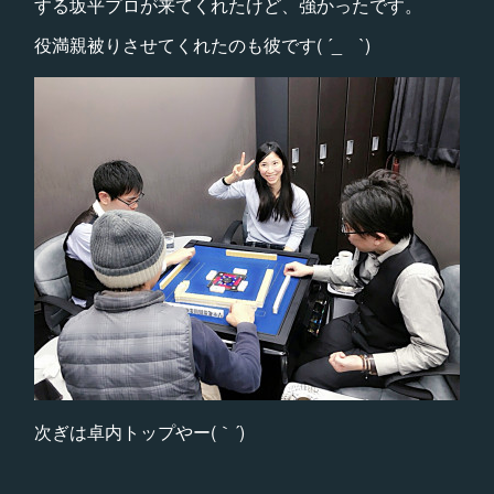
する坂平プロが来てくれたけど、強かったです。
役満親被りさせてくれたのも彼です( ´_ゝ`)
次ぎは卓内トップやー(｀´)