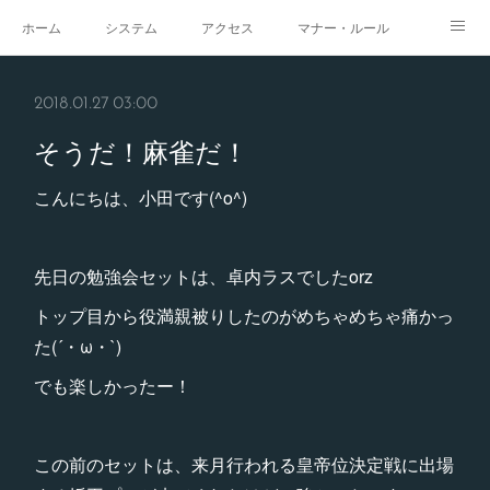
ホーム
システム
アクセス
マナー・ルール
スタジオ
求人
イベント
ギャラリー
2018.01.27 03:00
そうだ！麻雀だ！
こんにちは、小田です(^o^)
先日の勉強会セットは、卓内ラスでしたorz
トップ目から役満親被りしたのがめちゃめちゃ痛かっ
た(´・ω・`)
でも楽しかったー！
この前のセットは、来月行われる皇帝位決定戦に出場