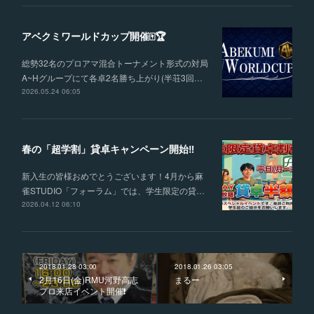
アベクミワールドカップ開催🀄🏆
総勢32名のプロアマ混合トーナメント形式の対局
A~Hグループにて各卓2名勝ち上がり(半荘3回…
2026.05.24 06:05
春の「超学割」貸卓キャンペーン開始‼
新入生の皆様おめでとうございます！4月から麻
雀STUDIO「フォーラム」では、学生限定の貸…
2026.04.12 06:10
2018.01.28 03:00
2018.01.26 03:05
2月16日(金)RMU河野高志
まるー
プロ来店イベント開催❗️