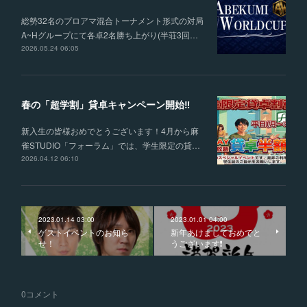
総勢32名のプロアマ混合トーナメント形式の対局
A~Hグループにて各卓2名勝ち上がり(半荘3回…
2026.05.24 06:05
春の「超学割」貸卓キャンペーン開始‼
新入生の皆様おめでとうございます！4月から麻
雀STUDIO「フォーラム」では、学生限定の貸…
2026.04.12 06:10
2023.01.14 03:00
2023.01.01 04:00
ゲストイベントのお知ら
新年あけましておめでと
せ！
うございます❗️
0
コメント