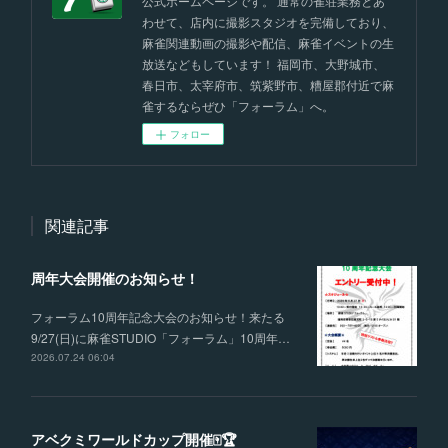
公式ホームページです。 通常の雀荘業務とあ
わせて、店内に撮影スタジオを完備しており、
麻雀関連動画の撮影や配信、麻雀イベントの生
放送などもしています！ 福岡市、大野城市、
春日市、太宰府市、筑紫野市、糟屋郡付近で麻
雀するならぜひ「フォーラム」へ。
フォロー
関連記事
周年大会開催のお知らせ！
フォーラム10周年記念大会のお知らせ！来たる
9/27(日)に麻雀STUDIO「フォーラム」10周年…
2026.07.24 06:04
アベクミワールドカップ開催🀄🏆