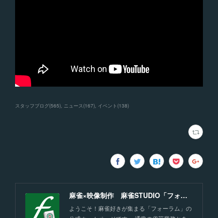
スタッフブログ
(
565
)
ニュース
(
167
)
イベント
(
138
)
麻雀×映像制作 麻雀STUDIO「フォーラム」福岡
ようこそ！麻雀好きが集まる「フォーラム」の