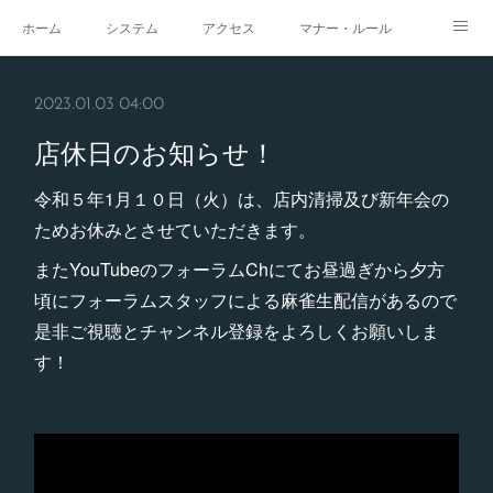
ホーム
システム
アクセス
マナー・ルール
スタジオ
求人
イベント
ギャラリー
2023.01.03 04:00
店休日のお知らせ！
令和５年1月１０日（火）は、店内清掃及び新年会の
ためお休みとさせていただきます。
またYouTubeのフォーラムChにてお昼過ぎから夕方
頃にフォーラムスタッフによる麻雀生配信があるので
是非ご視聴とチャンネル登録をよろしくお願いしま
す！