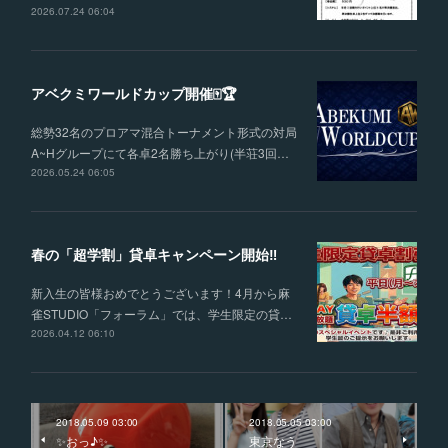
2026.07.24 06:04
アベクミワールドカップ開催🀄🏆
総勢32名のプロアマ混合トーナメント形式の対局
A~Hグループにて各卓2名勝ち上がり(半荘3回…
2026.05.24 06:05
春の「超学割」貸卓キャンペーン開始‼
新入生の皆様おめでとうございます！4月から麻
雀STUDIO「フォーラム」では、学生限定の貸…
2026.04.12 06:10
2018.05.09 03:00
2018.05.05 03:00
✨おっ♪✨
東京なう