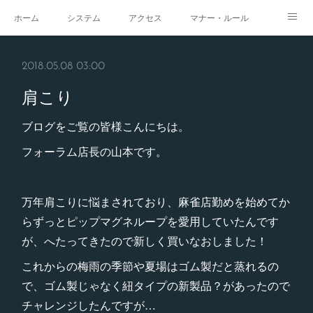
ホーム
システム
アクセス
マナー・ルール
スタジオ
求人
イベント
ギャラリー
2018.05.08 03:00
肩こり
ブログをご覧の皆様こんにちは。
フォーラム店長の山本です。
万年肩こりに悩まされており、麻雀店勤めを始めてか
らずっとピップマグネループを愛用していたんです
が、へたってきたので新しく買いなおしました！
これからの梅雨の季節や夏場はゴム製だと蒸れるの
で、ゴム製じゃなく紐タイプの新製品？があったので
チャレンジしたんですが…