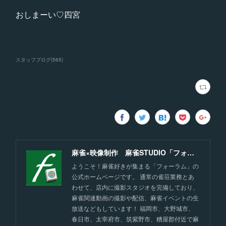
おしまーい♡四宮
スタッフブログ
(
565
)
麻雀×映像制作 麻雀STUDIO「フォーラム」福岡
ようこそ！麻雀好きが集まる「フォーラム」の
公式ホームページです。 通常の雀荘業務とあ
わせて、店内に撮影スタジオを完備しており、
麻雀関連動画の撮影や配信、麻雀イベントの生
放送などもしています！ 福岡市、大野城市、
春日市、太宰府市、筑紫野市、糟屋郡付近で麻