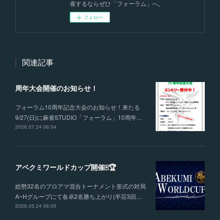
雀するならぜひ「フォーラム」へ。
フォロー
関連記事
周年大会開催のお知らせ！
フォーラム10周年記念大会のお知らせ！来たる
9/27(日)に麻雀STUDIO「フォーラム」10周年…
2026.07.24 06:04
アベクミワールドカップ開催🀄🏆
総勢32名のプロアマ混合トーナメント形式の対局
A~Hグループにて各卓2名勝ち上がり(半荘3回…
2026.05.24 06:05