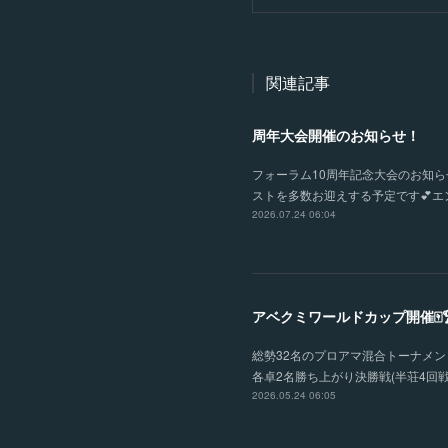
関連記事
周年大会開催のお知らせ！
フォーラム10周年記念大会のお知らせ
ストを多数お迎えする予定です💕エン
2026.07.24 06:04
アベクミワールドカップ開催🀄
総勢32名のプロアマ混合トーナメント
各卓2名勝ち上がり決勝戦(半荘4回戦
2026.05.24 06:05