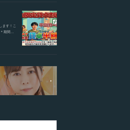
します！こ
す＊期間…