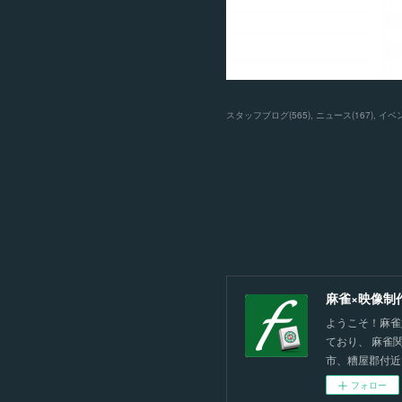
スタッフブログ
(
565
)
ニュース
(
167
)
イベ
麻雀×映像制
ようこそ！麻雀
ており、 麻雀
市、糟屋郡付近
フォロー