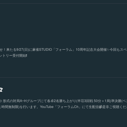
！来たる9/27(日)に麻雀STUDIO「フォーラム」10周年記念大会開催✨今回もス
トリー受付開始❗️

形式の対局A~Hグループにて各卓2名勝ち上がり(半荘3回戦 50分＋1局)準決勝(ベ
 時間無制限)を行います。YouTube「フォーラムCh」にて生配信📹是非ご視聴く