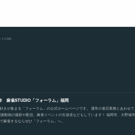
ント
(
138
)
作 麻雀STUDIO「フォーラム」福岡
好きが集まる「フォーラム」の公式ホームページです。 通常の雀荘業務とあわせ
関連動画の撮影や配信、麻雀イベントの生放送などもしています！ 福岡市、大野城
で麻雀するならぜひ「フォーラム」へ。