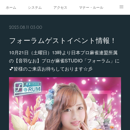
ホーム
システム
アクセス
マナー・ルール
スタジオ
求人
イベント
ギャラリー
2023.08.11 03:00
フォーラムゲストイベント情報！
10月21日（土曜日）13時より日本プロ麻雀連盟所属
の【音羽なお】プロが麻雀STUDIO「フォーラム」に
💕皆様のご来店お待ちしております☆彡