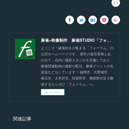
麻雀×映像制作 麻雀STUDIO「フォーラム」福岡
ようこそ！麻雀好きが集まる「フォーラム」の
公式ホームページです。 通常の雀荘業務とあ
わせて、店内に撮影スタジオを完備しており、
麻雀関連動画の撮影や配信、麻雀イベントの生
放送などもしています！ 福岡市、大野城市、
春日市、太宰府市、筑紫野市、糟屋郡付近で麻
雀するならぜひ「フォーラム」へ。
フォロー
関連記事