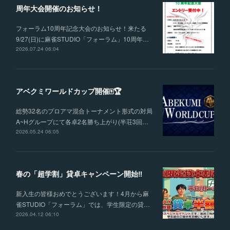
周年大会開催のお知らせ！
フォーラム10周年記念大会のお知らせ！来たる
9/27(日)に麻雀STUDIO「フォーラム」10周年…
2026.07.24 06:04
アベクミワールドカップ開催🀄🏆
総勢32名のプロアマ混合トーナメント形式の対局
A~Hグループにて各卓2名勝ち上がり(半荘3回…
2026.05.24 06:05
春の「超学割」貸卓キャンペーン開始‼
新入生の皆様おめでとうございます！4月から麻
雀STUDIO「フォーラム」では、学生限定の貸…
2026.04.12 06:10