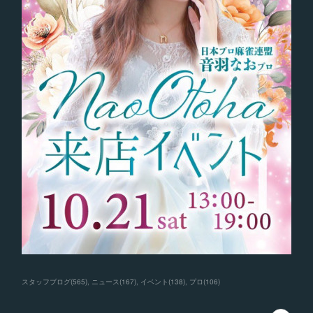
スタッフブログ
(
565
)
ニュース
(
167
)
イベント
(
138
)
プロ
(
106
)