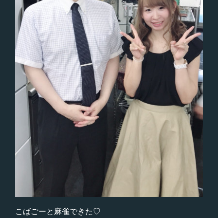
こばごーと麻雀できた♡