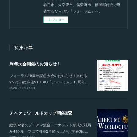
春日市、太宰府市、筑紫野市、糟屋郡付近で麻
雀するならぜひ「フォーラム」へ。
フォロー
関連記事
周年大会開催のお知らせ！
フォーラム10周年記念大会のお知らせ！来たる
9/27(日)に麻雀STUDIO「フォーラム」10周年…
2026.07.24 06:04
アベクミワールドカップ開催🀄🏆
総勢32名のプロアマ混合トーナメント形式の対局
A~Hグループにて各卓2名勝ち上がり(半荘3回…