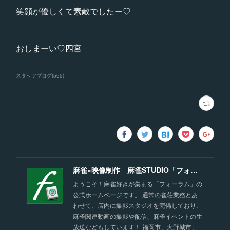
笑顔が優しくて素敵でしたー♡
おしまーい♡四宮
スタッフブログ
(
565
)
麻雀×映像制作 麻雀STUDIO「フォーラム」福岡
ようこそ！麻雀好きが集まる「フォーラム」の
公式ホームページです。 通常の雀荘業務とあ
わせて、店内に撮影スタジオを完備しており、
麻雀関連動画の撮影や配信、麻雀イベントの生
放送などもしています！ 福岡市、大野城市、