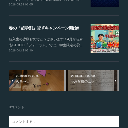
2026.05.24 06:05
春の「超学割」貸卓キャンペーン開始‼
新入生の皆様おめでとうございます！4月から麻
雀STUDIO「フォーラム」では、学生限定の貸…
2026.04.12 06:10
2018.08.10 03:00
2018.08.08 03:00
火星〜♡
✨お盆前の…✨
0
コメント