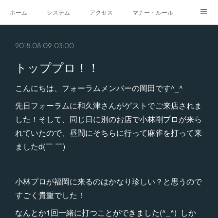
ホーム
システム
アクセス
マナー・ルール
スタジオ
求人
イベント
ギャラリー
2018.08.09 03:00
トッププロ！！
こんにちは、フォーラムメンバーの岡田です^_^
先日フォーラムに和久津さんがゲストでご来店されま
した！そして、同じ日に別のお店で小林剛プロが来ら
れていたので、昼間にそちらに行って麻雀を打って来
ましたd(￣ ￣)
小林プロが福岡に来るのはかなり珍しい？と思うので
すごく貴重でした！
なんとか1回一緒に打つことができました(^_^) しか