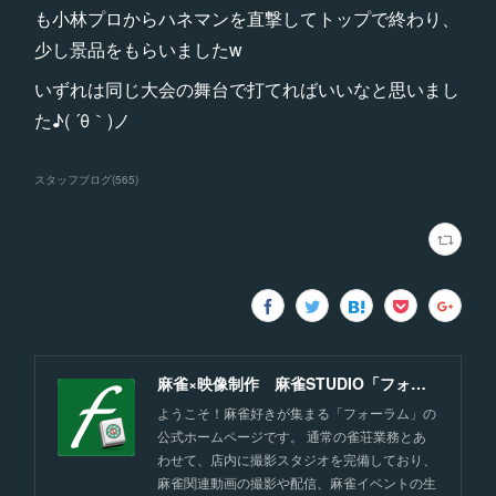
も小林プロからハネマンを直撃してトップで終わり、
少し景品をもらいましたw
いずれは同じ大会の舞台で打てればいいなと思いまし
た♪( ´θ｀)ノ
スタッフブログ
(
565
)
麻雀×映像制作 麻雀STUDIO「フォーラム」福岡
ようこそ！麻雀好きが集まる「フォーラム」の
公式ホームページです。 通常の雀荘業務とあ
わせて、店内に撮影スタジオを完備しており、
麻雀関連動画の撮影や配信、麻雀イベントの生