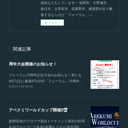
放送などもしています！ 福岡市、大野城市、
春日市、太宰府市、筑紫野市、糟屋郡付近で麻
雀するならぜひ「フォーラム」へ。
フォロー
関連記事
周年大会開催のお知らせ！
フォーラム10周年記念大会のお知らせ！来たる
9/27(日)に麻雀STUDIO「フォーラム」10周年…
2026.07.24 06:04
アベクミワールドカップ開催🀄🏆
総勢32名のプロアマ混合トーナメント形式の対局
A~Hグループにて各卓2名勝ち上がり(半荘3回…