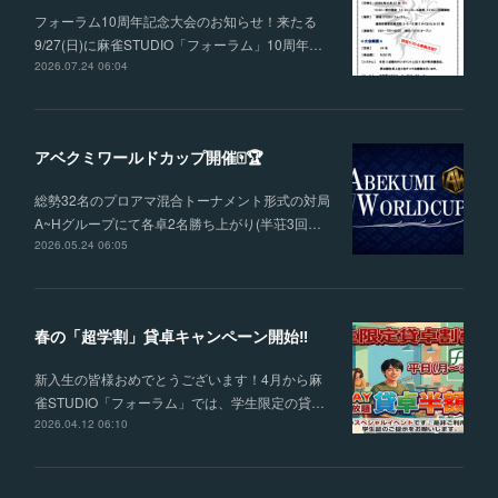
フォーラム10周年記念大会のお知らせ！来たる
9/27(日)に麻雀STUDIO「フォーラム」10周年…
2026.07.24 06:04
アベクミワールドカップ開催🀄🏆
総勢32名のプロアマ混合トーナメント形式の対局
A~Hグループにて各卓2名勝ち上がり(半荘3回…
2026.05.24 06:05
春の「超学割」貸卓キャンペーン開始‼
新入生の皆様おめでとうございます！4月から麻
雀STUDIO「フォーラム」では、学生限定の貸…
2026.04.12 06:10