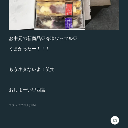
お中元の新商品♡冷凍ワッフル♡
うまかったー！！！
もうネタないよ！笑笑
おしまーい♡四宮
スタッフブログ
(
565
)