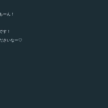
もーん！
です！
ださいなー♡