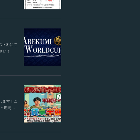
スト8)にて
ださい！
します！こ
す＊期間…