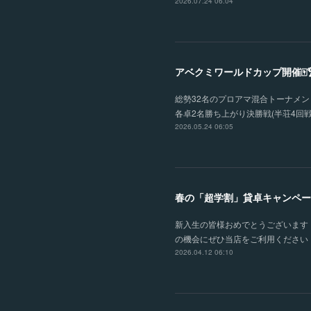
2026.07.24 06:04
アベクミワールドカップ開催🀄
総勢32名のプロアマ混合トーナメント
各卓2名勝ち上がり決勝戦(半荘4回戦
2026.05.24 06:05
春の「超学割」貸卓キャンペー
新入生の皆様おめでとうございます！
の機会にぜひ当店をご利用ください！
2026.04.12 06:10