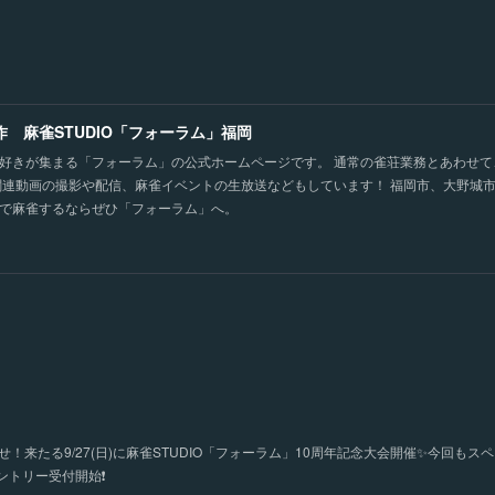
作 麻雀STUDIO「フォーラム」福岡
好きが集まる「フォーラム」の公式ホームページです。 通常の雀荘業務とあわせ
関連動画の撮影や配信、麻雀イベントの生放送などもしています！ 福岡市、大野城
で麻雀するならぜひ「フォーラム」へ。
！来たる9/27(日)に麻雀STUDIO「フォーラム」10周年記念大会開催✨今回もス
トリー受付開始❗️