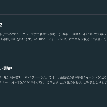

形式の対局A~Hグループにて各卓2名勝ち上がり(半荘3回戦 50分＋1局)準決勝(ベ
 時間無制限)を行います。YouTube「フォーラムCh」にて生配信📹是非ご視聴く
ン開始‼
4月から麻雀STUDIO「フォーラム」では、学生限定の貸卓割引きイベントを実施
＊平日(月～木))の12-18時までに「ご来店された学生のお客様」が対象となりま