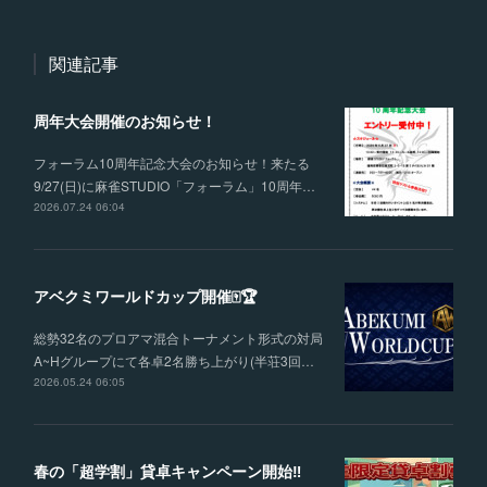
関連記事
周年大会開催のお知らせ！
フォーラム10周年記念大会のお知らせ！来たる
9/27(日)に麻雀STUDIO「フォーラム」10周年…
2026.07.24 06:04
アベクミワールドカップ開催🀄🏆
総勢32名のプロアマ混合トーナメント形式の対局
A~Hグループにて各卓2名勝ち上がり(半荘3回…
2026.05.24 06:05
春の「超学割」貸卓キャンペーン開始‼