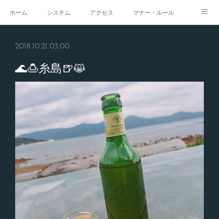
ホーム
システム
アクセス
マナー・ルール
スタジオ
求人
イベント
ギャラリー
2018.10.21 03:00
🌊🍮糸島🍺😸