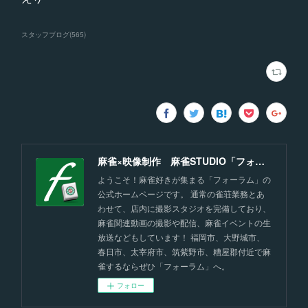
スタッフブログ
(
565
)
麻雀×映像制作 麻雀STUDIO「フォーラム」福岡
ようこそ！麻雀好きが集まる「フォーラム」の
公式ホームページです。 通常の雀荘業務とあ
わせて、店内に撮影スタジオを完備しており、
麻雀関連動画の撮影や配信、麻雀イベントの生
放送などもしています！ 福岡市、大野城市、
春日市、太宰府市、筑紫野市、糟屋郡付近で麻
雀するならぜひ「フォーラム」へ。
フォロー