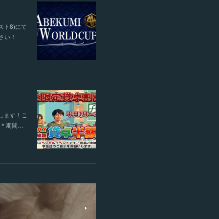
スト8)にて
ださい！
します！こ
す＊期間…