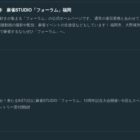
作 麻雀STUDIO「フォーラム」福岡
好きが集まる「フォーラム」の公式ホームページです。 通常の雀荘業務とあわせ
関連動画の撮影や配信、麻雀イベントの生放送などもしています！ 福岡市、大野城
で麻雀するならぜひ「フォーラム」へ。
！来たる9/27(日)に麻雀STUDIO「フォーラム」10周年記念大会開催✨今回もス
トリー受付開始❗️