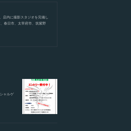
て、店内に撮影スタジオを完備し
市、春日市、太宰府市、筑紫野
ペシャルゲ