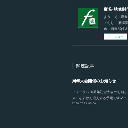
麻雀×映像制
ようこそ！麻雀
ており、 麻雀
市、糟屋郡付近
フォロー
関連記事
周年大会開催のお知らせ！
フォーラム10周年記念大会のお知らせ
ストを多数お迎えする予定です💕エン
2026.07.24 06:04