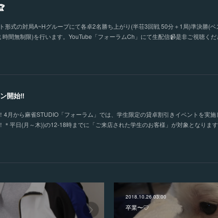

形式の対局A~Hグループにて各卓2名勝ち上がり(半荘3回戦 50分＋1局)準決勝(ベ
 時間無制限)を行います。YouTube「フォーラムCh」にて生配信📹是非ご視聴く
ン開始‼
4月から麻雀STUDIO「フォーラム」では、学生限定の貸卓割引きイベントを実施
＊平日(月～木))の12-18時までに「ご来店された学生のお客様」が対象となりま
2018.10.26 03:00
卒業〜♡