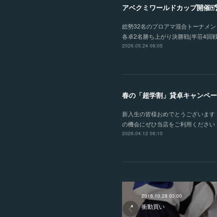
アベクミワールドカップ開催🀄
総勢32名のプロアマ混合トーナメント
各卓2名勝ち上がり決勝戦(半荘4回戦
2026.05.24 06:05
春の「超学割」貸卓キャンペー
新入生の皆様おめでとうございます！
の機会にぜひ当店をご利用ください！
2026.04.12 06:10
2018.10.28 03:00
衝動買い