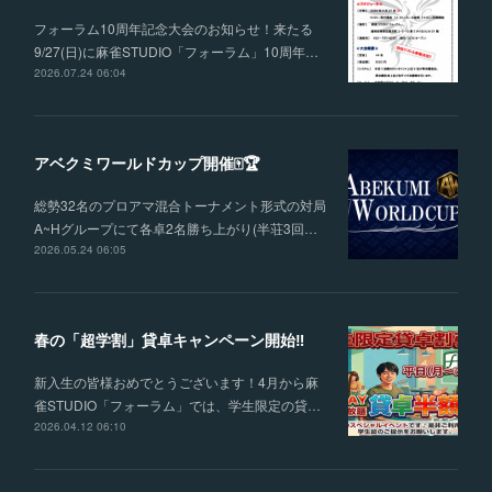
フォーラム10周年記念大会のお知らせ！来たる
9/27(日)に麻雀STUDIO「フォーラム」10周年…
2026.07.24 06:04
アベクミワールドカップ開催🀄🏆
総勢32名のプロアマ混合トーナメント形式の対局
A~Hグループにて各卓2名勝ち上がり(半荘3回…
2026.05.24 06:05
春の「超学割」貸卓キャンペーン開始‼
新入生の皆様おめでとうございます！4月から麻
雀STUDIO「フォーラム」では、学生限定の貸…
2026.04.12 06:10