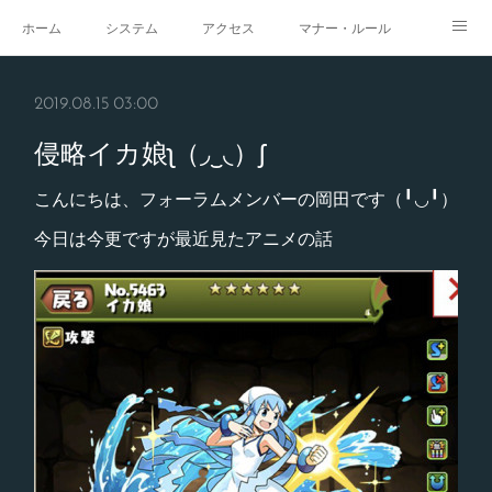
ホーム
システム
アクセス
マナー・ルール
スタジオ
求人
イベント
ギャラリー
2019.08.15 03:00
侵略イカ娘ʅ（◞‿◟）ʃ
こんにちは、フォーラムメンバーの岡田です（╹◡╹）
今日は今更ですが最近見たアニメの話