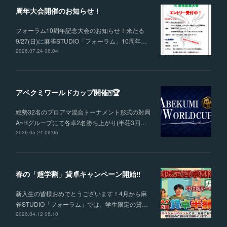
周年大会開催のお知らせ！
フォーラム10周年記念大会のお知らせ！来たる
9/27(日)に麻雀STUDIO「フォーラム」10周年…
2026.07.24 06:04
アベクミワールドカップ開催🀄🏆
総勢32名のプロアマ混合トーナメント形式の対局
A~Hグループにて各卓2名勝ち上がり(半荘3回…
2026.05.24 06:05
春の「超学割」貸卓キャンペーン開始‼
新入生の皆様おめでとうございます！4月から麻
雀STUDIO「フォーラム」では、学生限定の貸…
2026.04.12 06:10