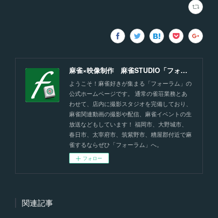
麻雀×映像制作 麻雀STUDIO「フォーラム」福岡
ようこそ！麻雀好きが集まる「フォーラム」の
公式ホームページです。 通常の雀荘業務とあ
わせて、店内に撮影スタジオを完備しており、
麻雀関連動画の撮影や配信、麻雀イベントの生
放送などもしています！ 福岡市、大野城市、
春日市、太宰府市、筑紫野市、糟屋郡付近で麻
雀するならぜひ「フォーラム」へ。
フォロー
関連記事