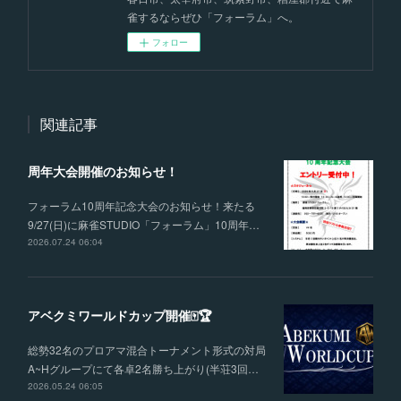
雀するならぜひ「フォーラム」へ。
フォロー
関連記事
周年大会開催のお知らせ！
フォーラム10周年記念大会のお知らせ！来たる
9/27(日)に麻雀STUDIO「フォーラム」10周年…
2026.07.24 06:04
アベクミワールドカップ開催🀄🏆
総勢32名のプロアマ混合トーナメント形式の対局
A~Hグループにて各卓2名勝ち上がり(半荘3回…
2026.05.24 06:05