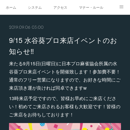
ホーム
システム
アクセス
マナー・ルール
スタジオ
求人
イベント
ギャラリー
2019.09.06 03:00
9/15 水谷葵プロ来店イベントのお
知らせ‼️
来たる9月15日(日曜日)に日本プロ麻雀協会所属の水
谷葵プロ来店イベントを開催致します！参加費不要！
通常のフリー営業になりますので、お好きな時間にご
来店頂き運が良ければ同卓できますw
13時来店予定ですので、皆様お早めにご来店くださ
い！初めてご来店されるお客様も大歓迎です！皆様の
ご来店をお待ちしております！