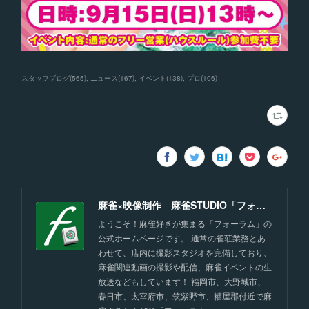
スタッフブログ
(
565
)
ニュース
(
167
)
イベント
(
138
)
プロ
(
106
)
麻雀×映像制作 麻雀STUDIO「フォーラム」福岡
ようこそ！麻雀好きが集まる「フォーラム」の
公式ホームページです。 通常の雀荘業務とあ
わせて、店内に撮影スタジオを完備しており、
麻雀関連動画の撮影や配信、麻雀イベントの生
放送などもしています！ 福岡市、大野城市、
春日市、太宰府市、筑紫野市、糟屋郡付近で麻