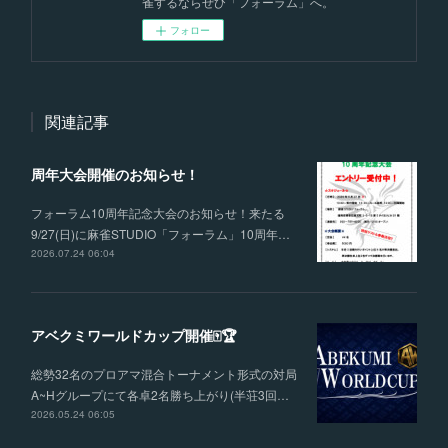
雀するならぜひ「フォーラム」へ。
フォロー
関連記事
周年大会開催のお知らせ！
フォーラム10周年記念大会のお知らせ！来たる
9/27(日)に麻雀STUDIO「フォーラム」10周年…
2026.07.24 06:04
アベクミワールドカップ開催🀄🏆
総勢32名のプロアマ混合トーナメント形式の対局
A~Hグループにて各卓2名勝ち上がり(半荘3回…
2026.05.24 06:05