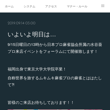
ホーム
システム
アクセス
マナー・ルール
スタジオ
求人
イベント
ギャラリー
2019.09.14 03:00
いよいよ明日は…
9/15日曜日の13時から日本プロ麻雀協会所属の水谷葵
プロ来店イベントをフォーラムにて開催致します！
福岡出身で東京大学大学院卒業！
自称世界を旅するムキムキ麻雀プロの麻雀とははたし
て⁈
皆様のご来店お待ちしております！！