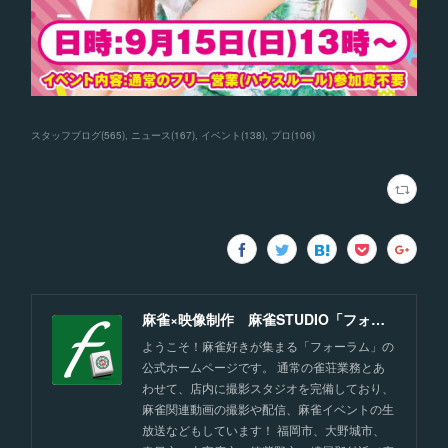
スタッフブログ
(
565
)
ニュース
(
167
)
イベント
(
138
)
プロ
(
106
)
麻雀×映像制作 麻雀STUDIO「フォーラム」福岡
ようこそ！麻雀好きが集まる「フォーラム」の
公式ホームページです。 通常の雀荘業務とあ
わせて、店内に撮影スタジオを完備しており、
麻雀関連動画の撮影や配信、麻雀イベントの生
放送などもしています！ 福岡市、大野城市、