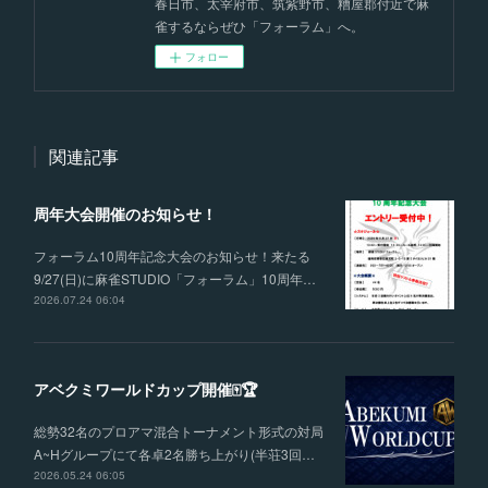
春日市、太宰府市、筑紫野市、糟屋郡付近で麻
雀するならぜひ「フォーラム」へ。
フォロー
関連記事
周年大会開催のお知らせ！
フォーラム10周年記念大会のお知らせ！来たる
9/27(日)に麻雀STUDIO「フォーラム」10周年…
2026.07.24 06:04
アベクミワールドカップ開催🀄🏆
総勢32名のプロアマ混合トーナメント形式の対局
A~Hグループにて各卓2名勝ち上がり(半荘3回…
2026.05.24 06:05