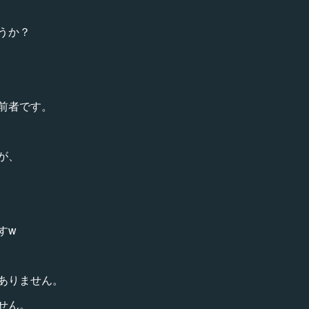
うか？
前者です。
が、
すw
ありません。
せん。