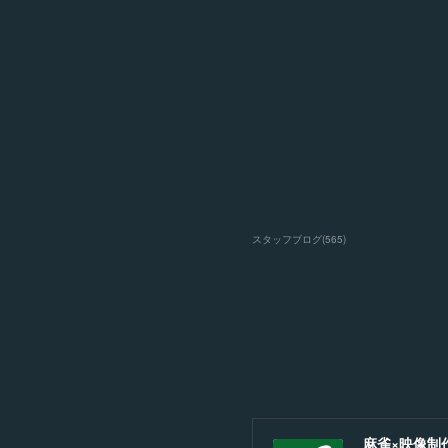
スタッフブログ
(
565
)
麻雀×映像制