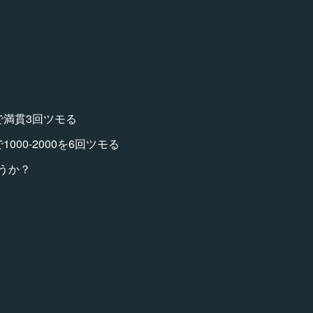
で満貫3回ツモる
000-2000を6回ツモる
うか？