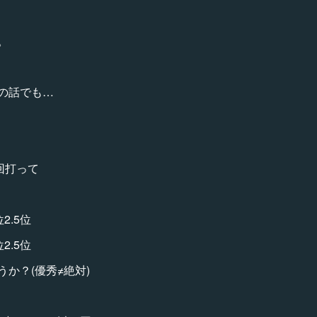
。
の話でも…
回打って
2.5位
2.5位
か？(優秀≠絶対)