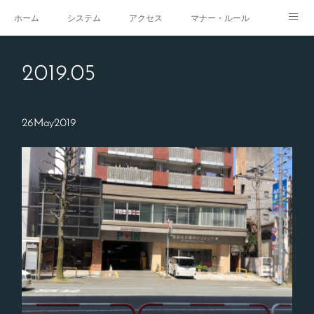
ホーム
システム
アクセス
マナー・ルール
スタジオ
求人
イベント
ギャラリー
2019
.
05
26
May
2019