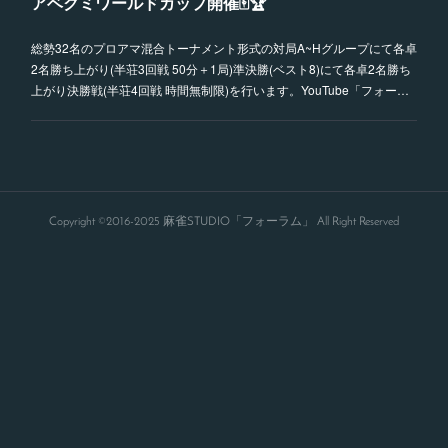
アベクミワールドカップ開催🀄🏆
総勢32名のプロアマ混合トーナメント形式の対局A~Hグループにて各卓
2名勝ち上がり(半荘3回戦 50分＋1局)準決勝(ベスト8)にて各卓2名勝ち
上がり決勝戦(半荘4回戦 時間無制限)を行います。YouTube「フォー…
Copyright ©2016-2025 麻雀STUDIO「フォーラム」 All Right Reserved