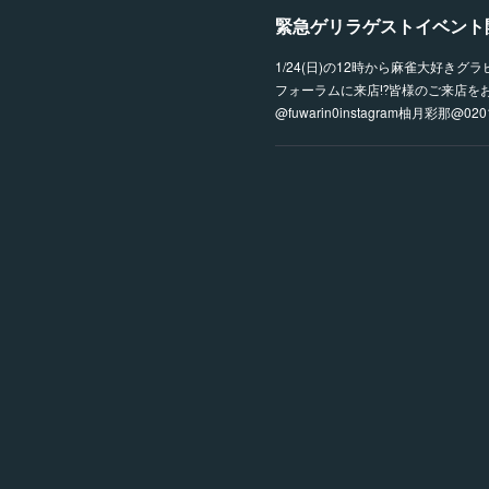
緊急ゲリラゲストイベント開
1/24(日)の12時から麻雀大好き
フォーラムに来店⁉︎皆様のご来店をお待
@fuwarin0instagram柚月彩那@020