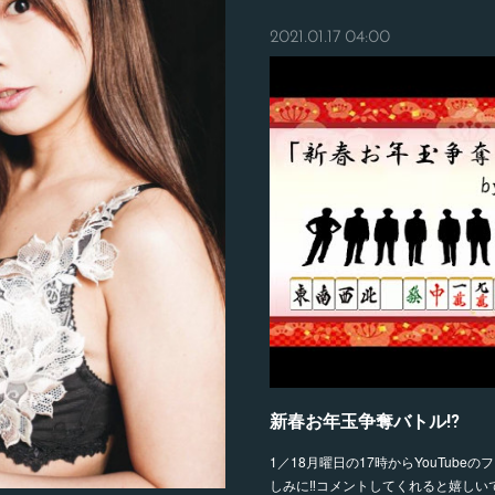
2021.01.17 04:00
新春お年玉争奪バトル⁉️
1／18月曜日の17時からYouTube
しみに‼️コメントしてくれると嬉しいで