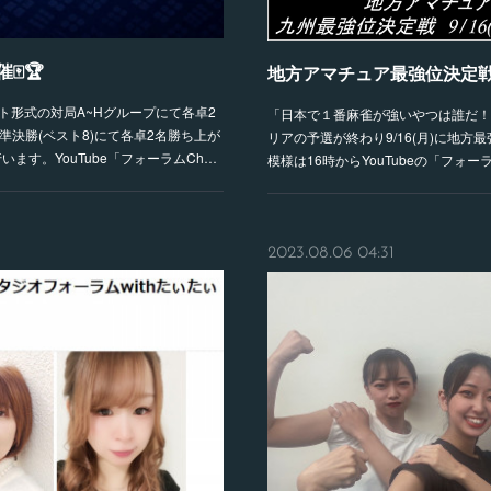
🏆
地方アマチュア最強位決定戦2
ト形式の対局A~Hグループにて各卓2
「日本で１番麻雀が強いやつは誰だ！
)準決勝(ベスト8)にて各卓2名勝ち上が
リアの予選が終わり9/16(月)に地方
います。YouTube「フォーラムCh…
模様は16時からYouTubeの「フォ
2023.08.06 04:31