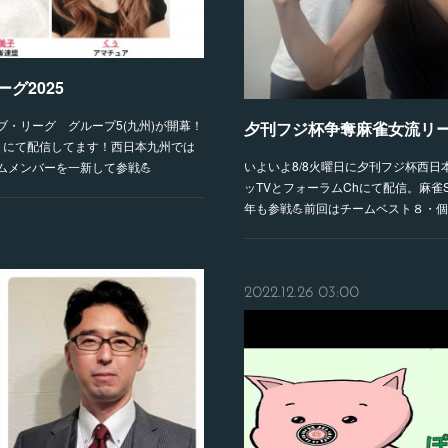
グ2025
ブ・リーグ グループ5(九州)が開幕！
夕刊フジ杯争奪麻雀女流リーグ
」にて配信してます！西日本九州では
いよいよ8/8火曜日に夕刊フジ杯西
ムメンバーを一新して参戦💪
ッTVとフォーラムChにて配信。麻雀
年も参戦💪前回はチームベスト８・
2022.12.26 03:00