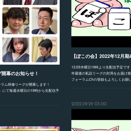
【ぽこの会】2022年12月
12/29木曜日19時より生配信予定
グ開幕のお知らせ！
年最後の私設リーグの対局をお届け致
フォーラムChの登録もよろしくお願
ォーラム研修リーグが開幕します！
ル」にて毎週水曜日の19時から生配信予
2022.09.29 03:00