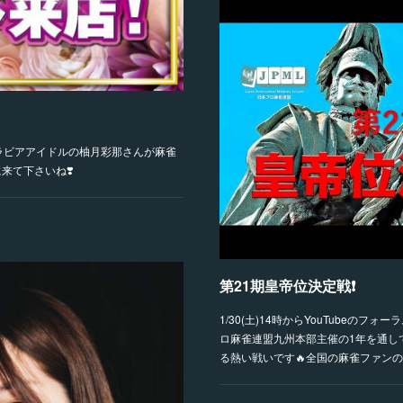
グラビアアイドルの柚月彩那さんが麻雀
来て下さいね❣️
第21期皇帝位決定戦❗️
1/30(土)14時からYouTubeのフ
ロ麻雀連盟九州本部主催の1年を通し
る熱い戦いです🔥全国の麻雀ファン