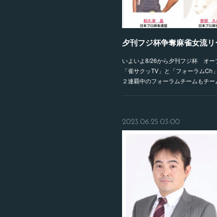
夕刊フジ杯争奪麻雀女流リー
いよいよ8/26から夕刊フジ杯 オー
「雀サクッTV」と「フォーラムCh
２連覇中のフォーラムチームもチー
2023.06.25 03:00