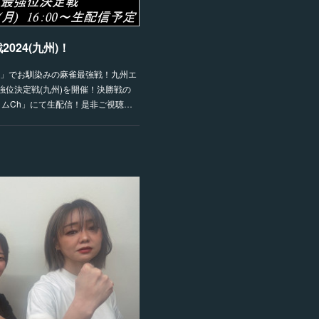
024(九州)！
」でお馴染みの麻雀最強戦！九州エ
最強位決定戦(九州)を開催！決勝戦の
ーラムCh」にて生配信！是非ご視聴…