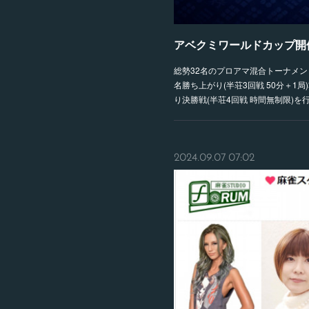
アベクミワールドカップ開催
総勢32名のプロアマ混合トーナメン
名勝ち上がり(半荘3回戦 50分＋1局
り決勝戦(半荘4回戦 時間無制限)を行
2024.09.07 07:02