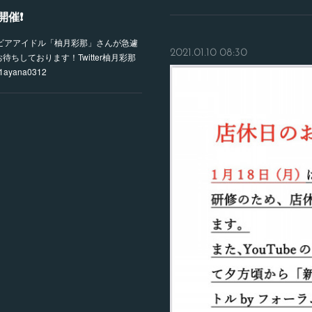
催❗️
グラビアアイドル「柚月彩那」さんが急遽
2021.01.10 08:30
ちしております！Twitter柚月彩那
1ayana0312