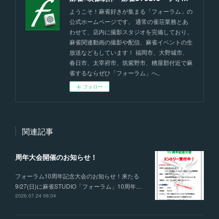
ようこそ！麻雀好きが集まる「フォーラム」の
公式ホームページです。 通常の雀荘業務とあ
わせて、店内に撮影スタジオを完備しており、
麻雀関連動画の撮影や配信、麻雀イベントの生
放送などもしています！ 福岡市、大野城市、
春日市、太宰府市、筑紫野市、糟屋郡付近で麻
雀するならぜひ「フォーラム」へ。
フォロー
関連記事
周年大会開催のお知らせ！
フォーラム10周年記念大会のお知らせ！来たる
9/27(日)に麻雀STUDIO「フォーラム」10周年…
2026.07.24 06:04