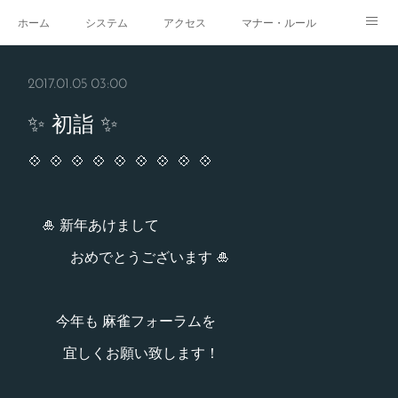
ホーム
システム
アクセス
マナー・ルール
スタジオ
求人
イベント
ギャラリー
2017.01.05 03:00
✨ 初詣 ✨
💠 💠 💠 💠 💠 💠 💠 💠 💠
🎍 新年あけまして
おめでとうございます 🎍
今年も 麻雀フォーラムを
宜しくお願い致します！