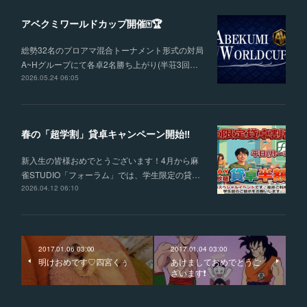
アベクミワールドカップ開催🀄🏆
総勢32名のプロアマ混合トーナメント形式の対局
A~Hグループにて各卓2名勝ち上がり(半荘3回…
2026.05.24 06:05
春の「超学割」貸卓キャンペーン開始‼
新入生の皆様おめでとうございます！4月から麻
雀STUDIO「フォーラム」では、学生限定の貸…
2026.04.12 06:10
2017.01.06 03:00
2017.01.04 03:00
明けおめです♡四宮くぅ
あけましておめでとうご
ざいます❗️