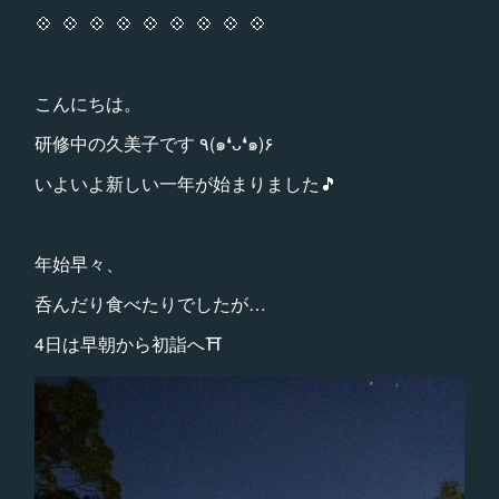
💠 💠 💠 💠 💠 💠 💠 💠 💠
こんにちは。
研修中の久美子です ٩(๑❛ᴗ❛๑)۶
いよいよ新しい一年が始まりました🎵
年始早々、
呑んだり食べたりでしたが…
4日は早朝から初詣へ⛩