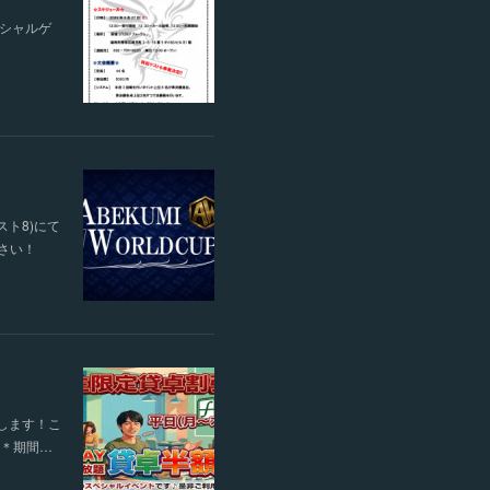
ペシャルゲ
スト8)にて
ださい！
します！こ
す＊期間…