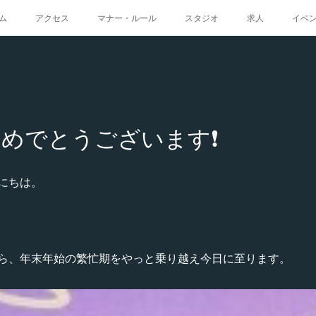
ム
アクセス
マナー・ルール
スタジオ
求人
イベ
めでとうございます❗️
にちは。
ら、年末年始の繁忙期をやっと乗り越え今日に至ります。