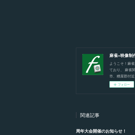
麻雀×映像制
ようこそ！麻雀
ており、 麻雀
市、糟屋郡付近
フォロー
関連記事
周年大会開催のお知らせ！