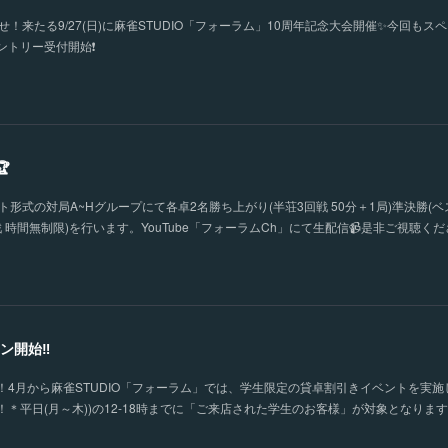
！来たる9/27(日)に麻雀STUDIO「フォーラム」10周年記念大会開催✨今回もス
トリー受付開始❗️

形式の対局A~Hグループにて各卓2名勝ち上がり(半荘3回戦 50分＋1局)準決勝(ベ
 時間無制限)を行います。YouTube「フォーラムCh」にて生配信📹是非ご視聴く
ン開始‼
4月から麻雀STUDIO「フォーラム」では、学生限定の貸卓割引きイベントを実施
＊平日(月～木))の12-18時までに「ご来店された学生のお客様」が対象となりま