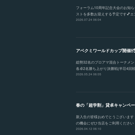
フォーラム10周年記念大会のお知らせ
ストを多数お迎えする予定です💕エン
2026.07.24 06:04
アベクミワールドカップ開催🀄
総勢32名のプロアマ混合トーナメント
各卓2名勝ち上がり決勝戦(半荘4回戦
2026.05.24 06:05
春の「超学割」貸卓キャンペー
新入生の皆様おめでとうございます！
の機会にぜひ当店をご利用ください！
2026.04.12 06:10