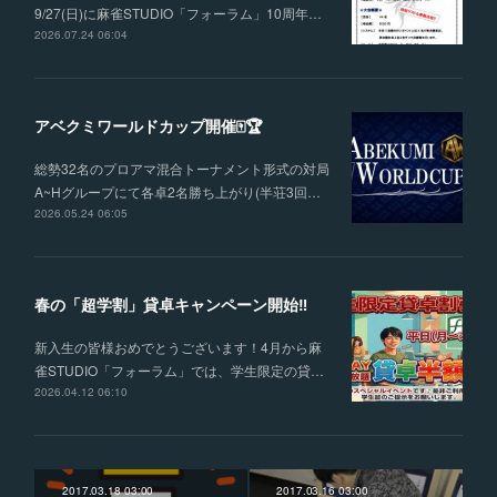
9/27(日)に麻雀STUDIO「フォーラム」10周年…
2026.07.24 06:04
アベクミワールドカップ開催🀄🏆
総勢32名のプロアマ混合トーナメント形式の対局
A~Hグループにて各卓2名勝ち上がり(半荘3回…
2026.05.24 06:05
春の「超学割」貸卓キャンペーン開始‼
新入生の皆様おめでとうございます！4月から麻
雀STUDIO「フォーラム」では、学生限定の貸…
2026.04.12 06:10
2017.03.18 03:00
2017.03.16 03:00