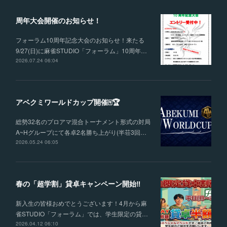
周年大会開催のお知らせ！
フォーラム10周年記念大会のお知らせ！来たる
9/27(日)に麻雀STUDIO「フォーラム」10周年…
2026.07.24 06:04
アベクミワールドカップ開催🀄🏆
総勢32名のプロアマ混合トーナメント形式の対局
A~Hグループにて各卓2名勝ち上がり(半荘3回…
2026.05.24 06:05
春の「超学割」貸卓キャンペーン開始‼
新入生の皆様おめでとうございます！4月から麻
雀STUDIO「フォーラム」では、学生限定の貸…
2026.04.12 06:10