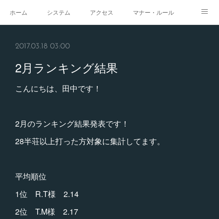
ホーム
システム
アクセス
マナー・ルール
スタジオ
求人
イベント
ギャラリー
2017.03.18 03:00
2月ランキング結果
こんにちは、田中です！
2月のランキング結果発表です！
28半荘以上打った方対象に集計してます。
平均順位
1位 R.T様 2.14
2位 T.M様 2.17