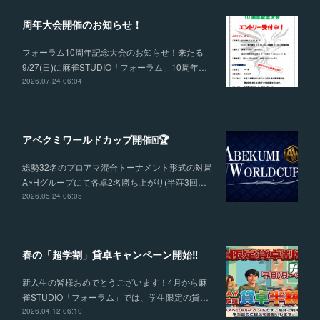
周年大会開催のお知らせ！
フォーラム10周年記念大会のお知らせ！来たる
9/27(日)に麻雀STUDIO「フォーラム」10周年…
2026.07.24 06:04
アベクミワールドカップ開催🀄🏆
総勢32名のプロアマ混合トーナメント形式の対局
A~Hグループにて各卓2名勝ち上がり(半荘3回…
2026.05.24 06:05
春の「超学割」貸卓キャンペーン開始‼
新入生の皆様おめでとうございます！4月から麻
雀STUDIO「フォーラム」では、学生限定の貸…
2026.04.12 06:10