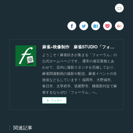
麻雀×映像制作 麻雀STUDIO「フォーラム」福岡
ようこそ！麻雀好きが集まる「フォーラム」の
公式ホームページです。 通常の雀荘業務とあ
わせて、店内に撮影スタジオを完備しており、
麻雀関連動画の撮影や配信、麻雀イベントの生
放送などもしています！ 福岡市、大野城市、
春日市、太宰府市、筑紫野市、糟屋郡付近で麻
雀するならぜひ「フォーラム」へ。
フォロー
関連記事