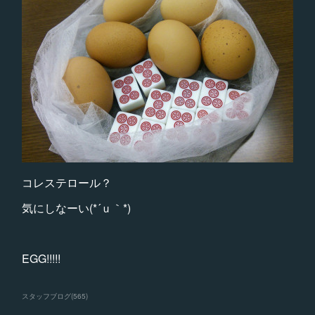
コレステロール？
気にしなーい(*´ｕ｀*)
EGG!!!!!
スタッフブログ
(
565
)